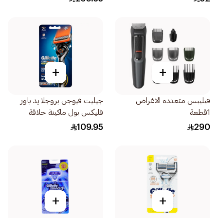
+
+
فيليبس متعدده الاغراض
جيليت فيوجن بروجلايد باور
1قطعة
فليكس بول ماكينة حلاقة
للرجال 1قطعة
109.95
290
+
+