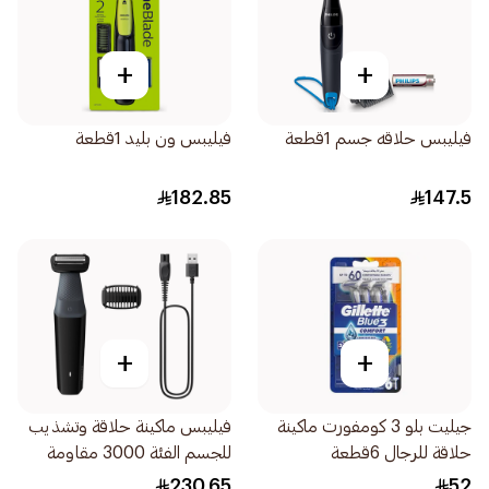
+
+
فيليبس حلاقه جسم 1قطعة
فيليبس ون بليد 1قطعة
182.85
147.5
+
+
جيليت بلو 3 كومفورت ماكينة
فيليبس ماكينة حلاقة وتشذيب
حلاقة للرجال 6قطعة
للجسم الفئة 3000 مقاومة
للماء أسود 1قطعة
230.65
52