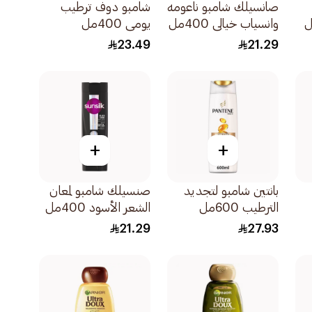
صانسيلك شامبو ناعومه
شامبو دوف ترطيب
وانسياب خيالى 400مل
يومي 400مل
23.49
21.29
+
+
بانتين شامبو لتجديد
صنسيلك شامبو لمعان
الترطيب 600مل
الشعر الأسود 400مل
21.29
27.93