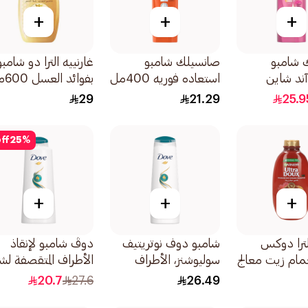
+
+
+
 شامبو
صانسيلك شامبو
غارنييه الترا دو شامبو
ند شاين
استعاده فوريه 400مل
بفوائد العسل 600مل
29
21.29
25.9
ff
25
%
+
+
+
لترا دوكس
شامبو دوف نوتريتيف
دوڤ شامبو لإنقاذ
ام زيت معالج
سوليوشنز، الأطراف
الأطراف ال
وع واللوز
المتقصفة، 400مل
صحي المظهر بنسبة ت
20.7
27.6
26.49
إلى 100 590مل