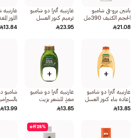
بانتين برو-في شامبو
غارنييه ألترا دو شامبو
غارنييه 
الحجم الكثيف 390مل
ترميم كنوز العسل
اللوز المغذي 
400مل
13.84
23.95
21.08
+
+
غارنييه ألترا دو شامبو
غارنييه ألترا دو شامبو
شامبو د
إعادة بناء كنوز العسل
مغذٍ للشعر بزيت
بالسيراميد 00
200مل
الزيتون 200مل
13.99
13.85
13.85
off
25
%