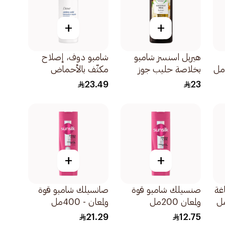
+
+
هيربل اسنسز شامبو
شامبو دوف، إصلاح
بخلاصة حليب جوز
مكثّف بالأحماض
الهند للتجديد والترطيب
الأمينية، 400مل
23.49
23
400مل
+
+
غة
صنسيلك شامبو قوة
صانسيلك شامبو قوة
ولمعان 200مل
ولمعان - 400مل
21.29
12.75