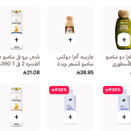
مل
+
+
+
لترا دو شامبو
غارنييه ألترا دوكس
بانتين برو-في شامبو 
الأسطوري
شامبو للشعر بزبدة
القشرة 2 في 1 390مل
الكاكاو 350مل
21.08
38.95
off
25
%
off
25
%
+
+
+