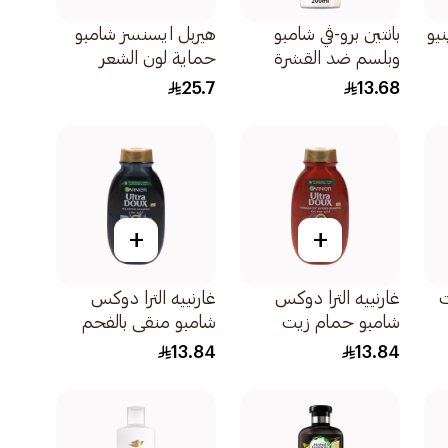
يو
بانتين برو-ڤي شامبو
هيربل ايسنسز شامبو
وبلسم ضد القشرة
حماية لون الشعر
2في1 200مل
المصبوغ ببذور العنب
25.7
13.68
400مل
+
+
ت
غارنييه الترا دوكس
غارنييه الترا دوكس
شامبو حمام زيت
شامبو منقي بالفحم
بخلاصة اللوز المعالج
الأسود وزيت قطعة
13.84
13.84
والخروع 200مل
البركة 200مل