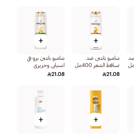
+
+
ضد
شامبو بانتين ضد
شامبو بانتين برو-في
تساقط الشعر 400مل
انسيابي وحريري
400مل
21.08
21.08
+
+