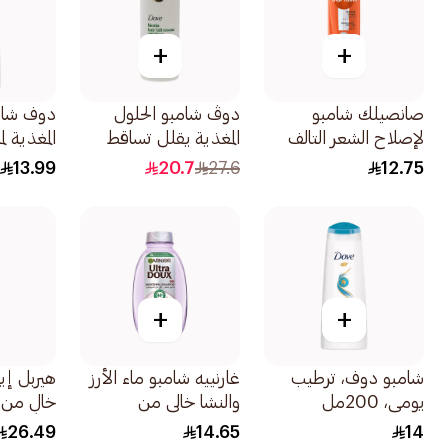
+
+
صانصيلك شامبو
دوڤ شامبو الحلول
دوف شامب
لإصلاح الشعر التالف
المغذية يقلل تساقط
المغذية ل
200مل
الشعر حتى ٩٦٪ يمنع
الشعر 200مل
13.99
20.7
27.6
12.75
لتساقط الشعر للشعر
الضعيف و قابل لتكسر
590مل
+
+
شامبو دوف، ترطيب
غارنييه شامبو ماء الأرز
هيربل إي
يومي، 200مل
والنشا خالي من
خالٍ من 
السيليكون 200مل
بخلاصة ا
26.49
14.65
14