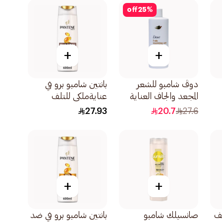
400مل
off
25
%
+
+
دوڤ شامبو للشعر
بانتين شامبو برو في
المجعد والجاف العناية
عنايةملكي للتلف
بالزيت المغذي لشعر أكثر
600مل
27.93
20.7
27.6
نعومة بنسبة 100
590مل
+
+
ف
صانسيلك شامبو
بانتين شامبو برو في ضد