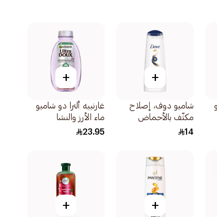
+
+
شامبو دوف، إصلاح
غارنييه ألترا دو شامبو
مكثّف بالأحماض
ماء الأرز والنشا
الأمينية، 200مل
400مل
23.95
14
+
+