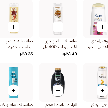
+
+
+
ف المغذي
سانسلك شامبو جوز
صانصيلك شامبو
طقوس النمو
الهند المرطب 400مل
ترطيب وتحديد
الخصلات المتموجة
23.35
23.49
والكيرلي 400مل
+
+
+
تين برو-في
الترادو شامبو الفحم
صانسيلك شامبو كثي