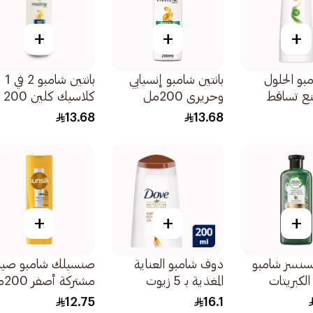
+
+
+
و الحلول
بانتين شامبو إنسيابي
بانتين شامبو 2 في 1
منع تساقط
وحريري 200مل
كلاسيك كلين 200 مل
13.68
13.68
+
+
+
سنسز شامبو
دوف شامبو العناية
صنسيلك شامبو صيا
الكبريتات
المغذية بـ 5 زيوت
مشتركة أصفر 200مل
لصبار وزيت
200مل
12.75
16.1