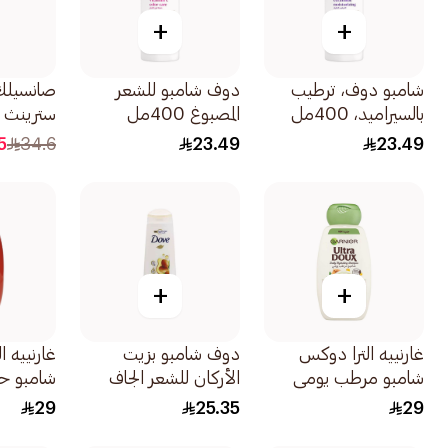
+
+
شامبو دوف، ترطيب
دوف شامبو للشعر
صانسيلك
بالسيراميد، 400مل
المصبوغ 400مل
سترينث آ
700مل
5
34.6
23.49
23.49
+
+
غارنييه الترا دوكس
دوف شامبو بزيت
غارنييه ا
شامبو مرطب يومي
الأركان للشعر الجاف
شامبو حم
مغذي بحليب اللوز
400مل
بزيت الخر
29
25.35
29
العضوي 600مل
600مل