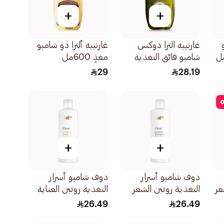
+
+
غارنييه الترا دوكس
غارنييه ألترا دو شامبو
شامبو فائق التغذية
مغذٍ 600مل
والإصلاح بالزيتون
29
28.19
الأسطوري 600مل
o
+
+
دوف شامبو أسرار
دوف شامبو أسرار
متقصفة لشعر
التغذية روتين الشعر
التغذية روتين العناية
صل
الكثيف بزيت الخزامى
بالتلف بزيت جوز الهند
26.49
26.49
وخلاصة إكليل الجبل
والزعفران 400مل