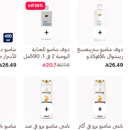
off
25
%
+
+
دوف شامبو سترينغنينغ
دوف شامبو للعناية
شامبو دو
ريتشوال بالأفوكادو
اليومية 2 في 1، 590مل
للأسرار 
400مل
400مل
26.49
20.7
27.6
26.49
+
+
بانتين شامبو برو في أكثر
بانتين شامبو برو في ضد
شامبو بان