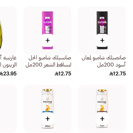
الأفوكادو 400
+
+
صانصيلك شامبو لمعان
صانسيلك شامبو الحل
غارنييه أ
أسود 200مل
لتساقط الشعر 200مل
الزيتون 
400مل
23.95
12.75
12.75
+
+