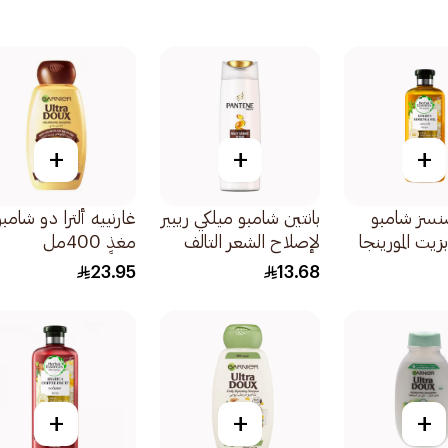
+
+
+
نسز شامبو
بانتين شامبو ميلكي ريبير
غارنييه ألترا دو شامبو
زيت المورينجا
لإصلاح الشعر التالف
مغذٍ 400مل
200مل
23.95
13.68
+
+
+