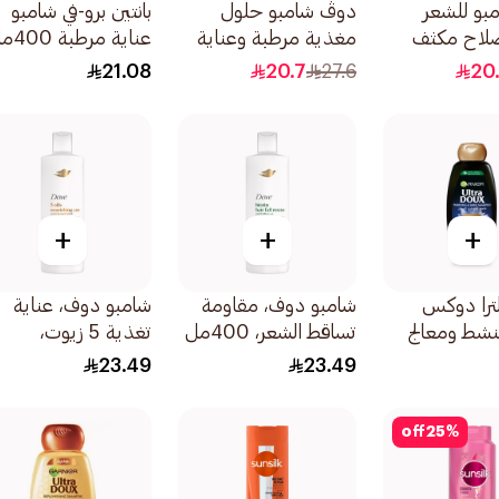
بو للشعر
دوڤ شامبو حلول
بانتين برو-في شامبو
صلاح مكثف
مغذية مرطبة وعناية
عناية مرطبة 400مل
ذية لشعر
مغذية لشعر أكثر نعومة
21.08
20.7
27.6
20
هر بنسبة تصل
بنسبة 100 590مل
+
+
+
لترا دوكس
شامبو دوف، مقاومة
شامبو دوف، عناية
نشط ومعالج
تساقط الشعر، 400مل
تغذية 5 زيوت،
لأسود وزيت
400مل
23.49
23.49
400مل
off
25
%