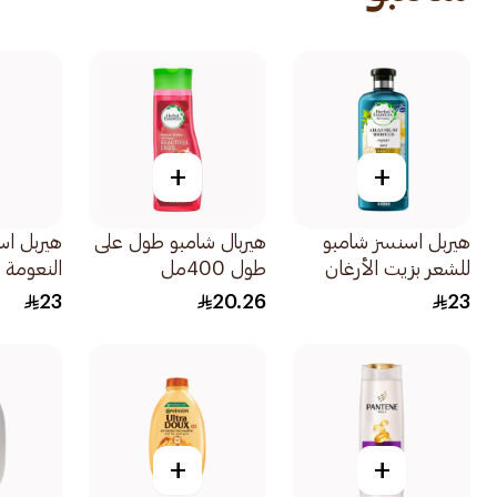
+
+
هيربل اسنسز شامبو
هيربال شامبو طول على
هيربل اس
للشعر بزيت الأرغان
طول 400مل
النعومة ب
المغربي للترميم 400مل
الذهبي 400مل
23
20.26
23
+
+