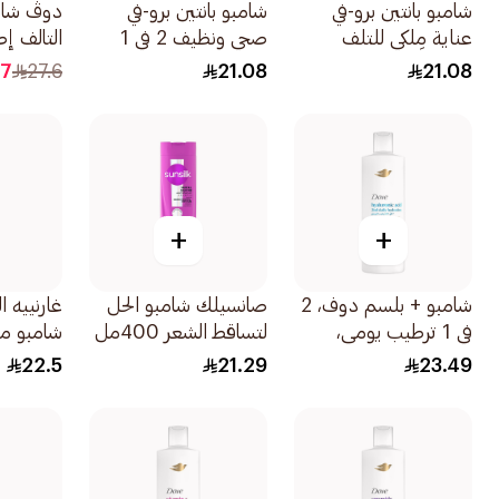
شامبو بانتين برو-في
شامبو بانتين برو-في
دوڤ شام
عناية مِلكي للتلف
صحي ونظيف 2 في 1
التالف إ
400مل
لشعر نظيف 400مل
عناية مغ
.7
27.6
21.08
21.08
صحي المظ
إلى 100 590مل
+
+
شامبو + بلسم دوف، 2
صانسيلك شامبو الحل
غارنييه ا
في 1 ترطيب يومي،
لتساقط الشعر 400مل
شامبو م
400مل
بالفحم ا
22.5
21.29
23.49
قطعة البركة 