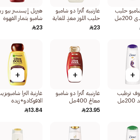
شامبو حليب
غارنييه ألترا دو شامبو
هيربل إيسنسز بيو رين
200مل
حليب اللوز مغذٍ للغاية
شامبو بثمار القهوة
400مل
400مل
23
23
+
+
+
وف ترطيب
غارنييه ألترا دو شامبو
غارنية الترا شامبوبزي
2مل
معالج 400مل
الافوكادو+زبدة
الشيا200مل
13.84
23.95