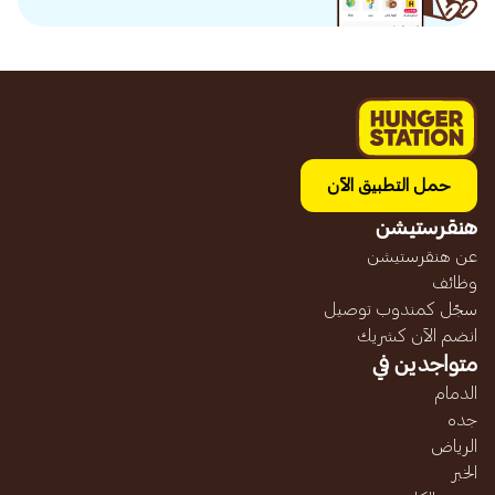
حمل التطبيق الآن
هنقرستيشن
عن هنقرستيشن
وظائف
سجّل كمندوب توصيل
انضم الآن كشريك
متواجدين في
الدمام
جده
الرياض
الخبر