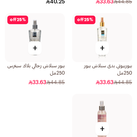
40.25
33.63
44.85
off
25
%
off
25
%
+
+
بيوربيوتي بدى سبلاش بيور
بيور سبلاش رجالي بلاك سيترس
250مل
250مل
33.63
44.85
33.63
44.85
+