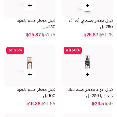
+
+
فييل معطر جسم بي أف أف
فييل معطر جسم بالعود
250مل
250مل
25.87
51.75
25.87
51.75
off
25
%
off
50
%
+
+
فييل جولد معطر جسم بينك
فييل معطر جسم بالعود
ماجنوليا 250مل
100مل
16.38
21.85
29.5
59