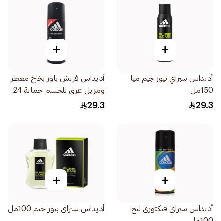
+
+
أديداس سبراي بيور جيم ميا
أديداس فريش باور بخاخ معطر
150مل
ومزيل عرق للجسم حماية 24
ساعة 150مل
29.3
29.3
+
+
أديداس سبراي فيكتوري ليج
أديداس سبراي بيور جيم 100مل
100مل