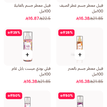
فييل معطر جسم عطر الصيف
فييل معطر جسم بالفانيلا
100مل
100مل
16.87
22.5
16.38
21.85
off
25
%
off
25
%
+
+
فييل معطر جسم بالعنبر
فيلي بودي ميست بابل غام
100مل
100مل
16.38
21.85
16.38
21.85
off
50
%
off
50
%