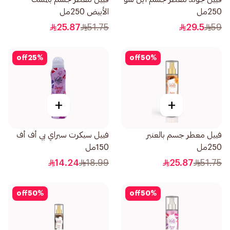
250مل
الأبيض 250مل
25.87
51.75
29.5
59
off
25
%
off
50
%
+
+
فييل معطر جسم بالعنبر
فييل سيكرت سبراي بي أف أف
250مل
150مل
14.24
18.99
25.87
51.75
off
50
%
off
50
%