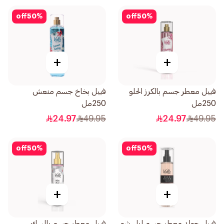
off
50
%
off
50
%
+
+
فييل معطر جسم بالكرز الحلو
فييل بخاخ جسم منعش
250مل
250مل
24.97
49.95
24.97
49.95
off
50
%
off
50
%
+
+
فييل جولد معطر جسم ايل شو
فييل معطر جسم بالمسك