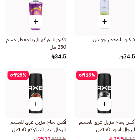
+
+
فيكتوريا معطر جولدن
فكتوريا اي كير بالمريا معطر جسم
250 مل
34.5
34.5
off
25
%
off
25
%
+
+
أكس بخاخ مزيل عرق للجسم
أكس بخاخ مزيل عرق للجسم
للرجال أسود 150مل
للرجال ليذر آند كوكيز 150مل
25.12
33.5
25.5
34