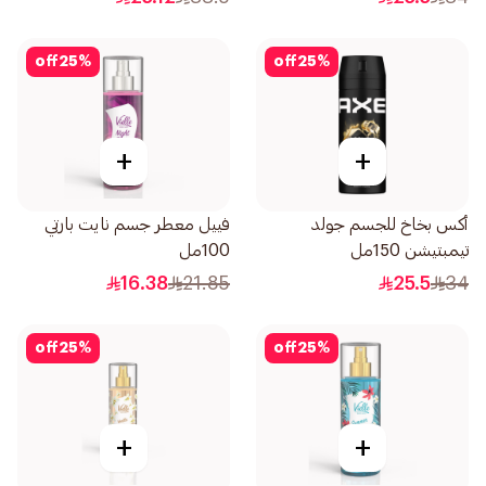
off
25
%
off
25
%
+
+
أكس بخاخ للجسم جولد
فييل معطر جسم نايت بارتي
تيمبتيشن 150مل
100مل
16.38
21.85
25.5
34
off
25
%
off
25
%
+
+