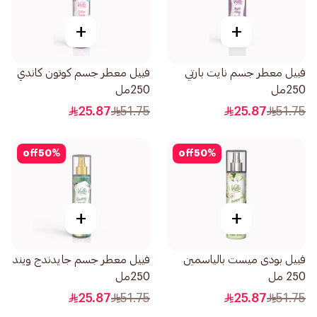
+
+
فييل معطر جسم نايت بارتي
فييل معطر جسم كوتون كاندي
250مل
250مل
25.87
51.75
25.87
51.75
off
50
%
off
50
%
+
+
فييل بودى ميست بالياسمين
فييل معطر جسم جايدندج ويند
250 مل
250مل
25.87
51.75
25.87
51.75