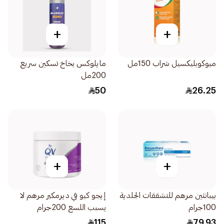
+
+
ميوكوبليكسيل شراب 150مل
مايلوكس بخاخ تسكين سريع
200مل
50
26.25
+
+
بيبانثين مرهم للتشققات الجلدية
إيجو كيو في ديرمكير مرهم لا
100جرام
يسبب اللسع 200جرام
115
79.93