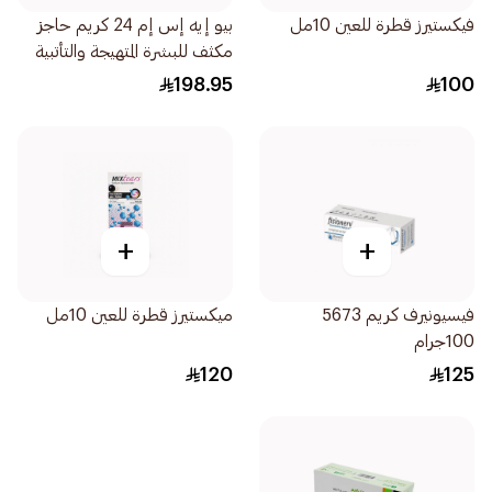
فيكستيرز قطرة للعين 10مل
بيو إيه إس إم 24 كريم حاجز
مكثف للبشرة المتهيجة والتأتبية
6047 200مل
198.95
100
+
+
فيسيونيرف كريم 5673
ميكستيرز قطرة للعين 10مل
100جرام
120
125