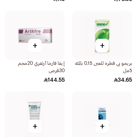
+
+
بريمو بي قطرة للعين 0.15 بالمئه
إيفا فارما آرثفري 20مجم
5مل
30قرص
144.55
34.65
+
+