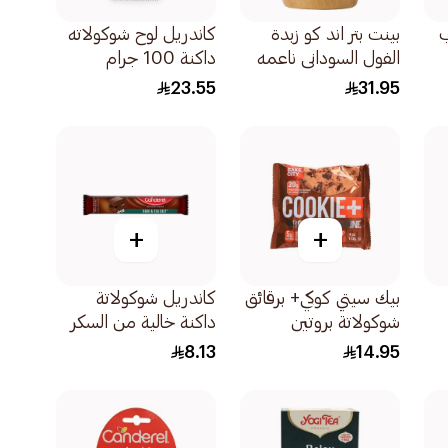
ب
بينت بتر اند كو زبدة
كاندريل لوح شوكولاته
الفول السوداني ناعمه
داكنة 100 جرام
ع
454جرام
23.55
31.95
+
+
بيك سيتي كوكي+ برقائق
كاندريل شوكولاتة
شوكولاتة بروتين
داكنة خالية من السكر
113جرام
المضاف معملح البحر
8.13
14.95
30جرام