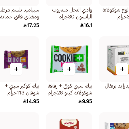
لوح شوكولاتة
وادي النحل مشروب
سيباميد بلسم مرط
اليانسون 30جرام
ومغذي فائق لحماية
شفاه الأطفال والرض
17.25
16.1
4.8جرام
+
+
+
درايد برتقال
بيك سيتي كوكي + رقاقة
بيك كوكيز سيتي +
شوكولاتة كيتو 28جرام
شوفان 113جرام
14.95
9.95