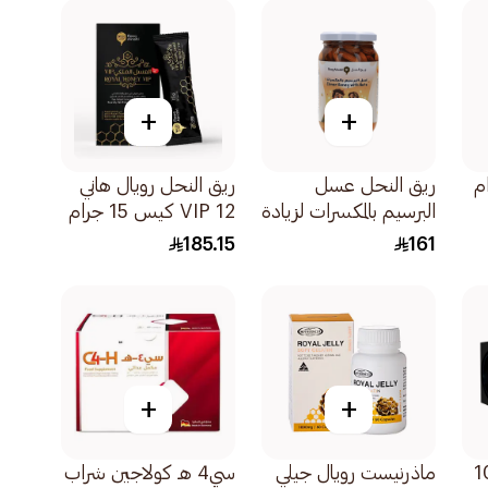
+
+
ريق النحل عسل
ريق النحل رويال هاني
البرسيم بالمكسرات لزيادة
VIP 12 كيس 15 جرام
المناعة للاطفال
185.15
161
100%طبيعي 500جرام
+
+
 1000
ماذرنيست رويال جيلي
سي4 هـ كولاجين شراب