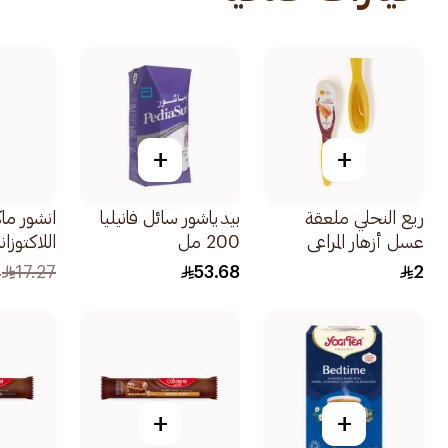
+
+
ريع النحلي ملعقة
بيدياشور سائل فانيليا
انشور م
عسل أزهار المراعي
200 مل
اللاكتوزانيلا 
الطبيعية 7جرام
4
17.27
53.68
2
+
+