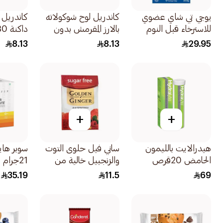
يوجي تي شاي عضوي
كاندريل لوح شوكولاته
كاندريل 
للاسترخاء قبل النوم
بالارز المقرمش بدون
داكنة 30جرام
17كيس
سكر مضاف 27جرام
8.13
8.13
29.95
+
+
هيدرالايت بالليمون
ساني فيل حلوى التوت
سوبر هاي
الحامض 20قرص
والزنجبيل خالية من
21جرام
السكر 45جرام
35.19
11.5
69