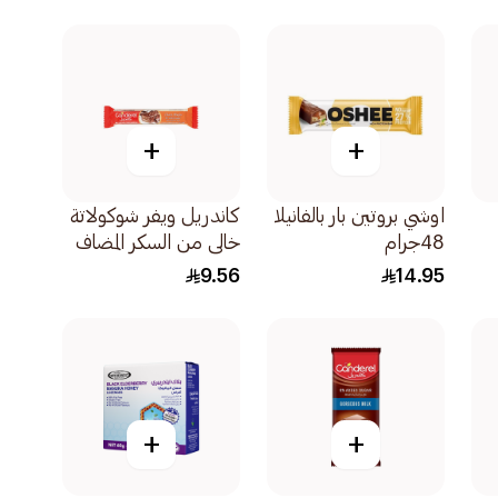
الكشميري 20×7جرام
+
+
اوشي بروتين بار بالفانيلا
كاندريل ويفر شوكولاتة
48جرام
خالي من السكر المضاف
30جرام
9.56
14.95
+
+