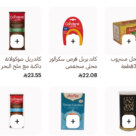
+
+
+
نحل مشروب
كانديريل قرص سكرالوز
كاندريل شوكولاتة
محلي منخفض
داكنة مع ملح البحر
السعرات الحرارية
100جرام
23.55
22.08
100قطع
+
+
+