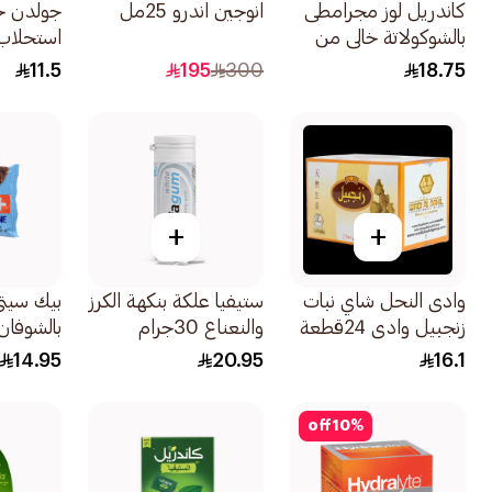
كاندريل لوز مجرامطى
انوجين اندرو 25مل
جولدن ج
بالشوكولاتة خالي من
استحلاب قه
السكر المضاف 40جرام
11.5
195
300
18.75
+
+
وادى النحل شاي نبات
ستيفيا علكة بنكهة الكرز
بيك سيتي 
زنجبيل وادي 24قطعة
والنعناع 30جرام
بالشوفان
المضاعفة 113جرا
14.95
20.95
16.1
off
10
%