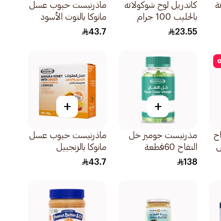
ة
كاندريل لوح شوكولاته
ماذرنيست حبوب عسل
بالحليب 100 جرام
مانوكا بالتوت الأسود
60جرام
43.7
23.55
o
+
+
اح
مذرنيست جوميز خل
ماذرنيست حبوب عسل
التفاح 60قطعة
مانوكا بالزنجبيل
والليمون 60جرام
43.7
138