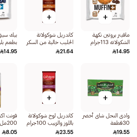
+
+
مافينز بروتين نكهة
كاندريل شوكولاتة
بيك سيت
الشكولاته 113جرام
الحليب خالية من السكر
بطعم بلوبري 
المضاف بالكراميل المملح
14.95
21.64
14.95
100جرام
+
+
وادى النحل شاى أخضر
كاندريل لوح شوكولاتة
فونت اك
30قطعة
باللوز والزبيب 100جرام
200مل
8.05
23.55
19.55