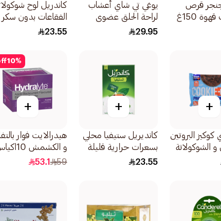
نجر قرص
يوغي تي شاي أعشاب
كاندريل لوح شوكولات
وة 150غ
لراحة الحلق عضوي
الفقاعات بدون سكر
17×1.9جرام
مضاف 74 جرام
23.55
29.95
ff
10
%
+
+
+
كوكيز البروتين
كانديريل ستيفيا محلي
هيدرالايت فوار بالتف
 و الشوكولاتة
بسعرات حرارية قليلة
و الكشمش 10اكياس
م
50قطعة
53.1
59
23.55