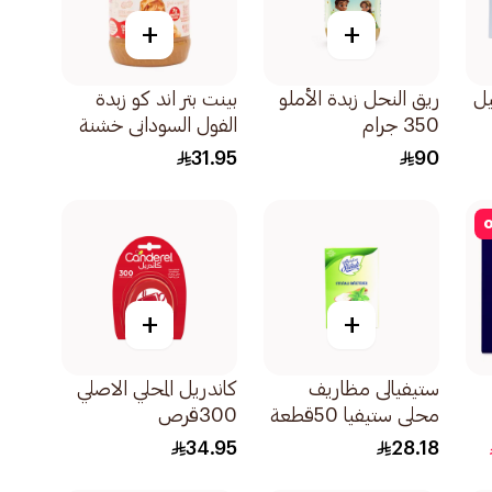
+
+
يل
ريق النحل زبدة الأملو
بينت بتر اند كو زبدة
350 جرام
الفول السوداني خشنة
454جرام
31.95
90
o
+
+
ستيفيالى مظاريف
كاندريل المحلي الاصلي
محلي ستيفيا 50قطعة
300قرص
34.95
28.18