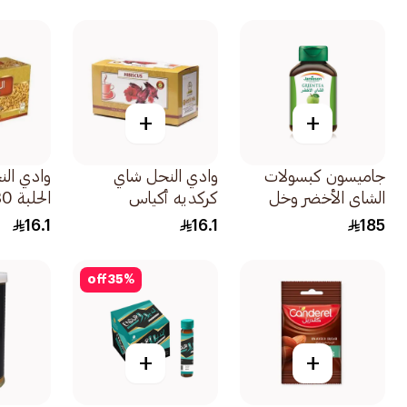
+
+
جاميسون كبسولات
وادي النحل شاي
وادي ال
الشاي الأخضر وخل
كركديه أكياس
الحلبة 30قطعة
التفاح لضبط الوزن
30قطعة
16.1
16.1
185
30كبسولة
off
35
%
+
+