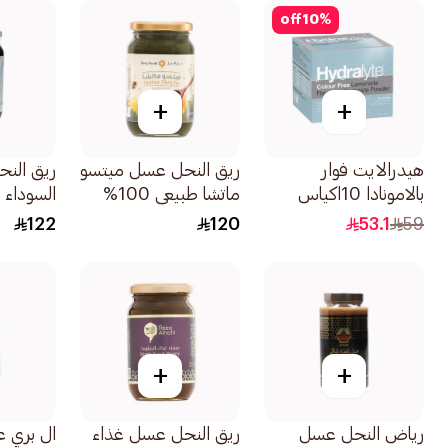
off
10
%
+
+
هيدرالايت فوار
ريق النحل عسل ميتسو
ريق النح
بالامونادا 10اكياس
ماتشا طبيعي 100%
السوداء 
500جرام
500جرام
122
120
53.1
59
+
+
رياض النحل عسل
ريق النحل عسل غذاء
ال بري 