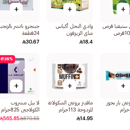
+
+
+
 ستيفيا قرص
وادي النحل أكياس
جينجرو ناتشر بالزنجب
شاي الزيزفون
24قطعة
30كبسولة
30.67
18.4
ff
35
%
+
+
+
ين بار بجوز
مافينز بروتين الشكولاته
لا بيل مشروب
المزدوجة 113جرام
الكولاجين 825جرام
565.85
870.55
14.95