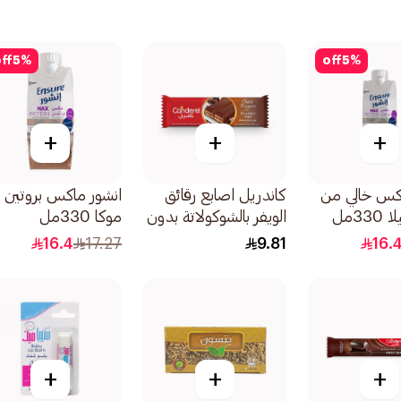
ff
5
%
off
5
%
+
+
+
اكس خالي من
كاندريل اصابع رقائق
انشور ماكس بروتين
330مل
الويفر بالشوكولاتة بدون
موكا 330مل
سكر مضاف 21.5جرام
16.4
17.27
9.81
16.
+
+
+