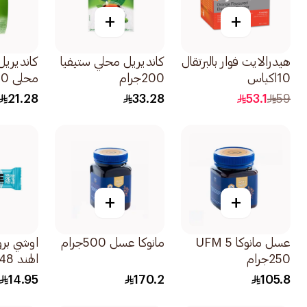
+
+
هيدرالايت فوار بالبرتقال
كانديريل محلي ستيفيا
كانديريل
10اكياس
200جرام
محلي 100قرص
21.28
33.28
53.1
59
+
+
عسل مانوكا 5 UFM
مانوكا عسل 500جرام
اوشي بروت
250جرام
الهند 48جرام
14.95
170.2
105.8