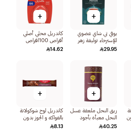
+
+
يوقي تي شاي عضوي
كاندريل محلي أصلي
للإسترخاء توليفة زهر
أقراص 100اقراص
الورد الزيزفون البابونج
14.62
29.95
17قطعة
+
+
ة
ريق النحل ملعقة عسل
كاندريل لوح شوكولاتة
ون
النحل معبأة بأجود
بالفواكه و الجوز بدون
انواع عسل السدر
سكر مضاف 27 جرام
8.13
40.25