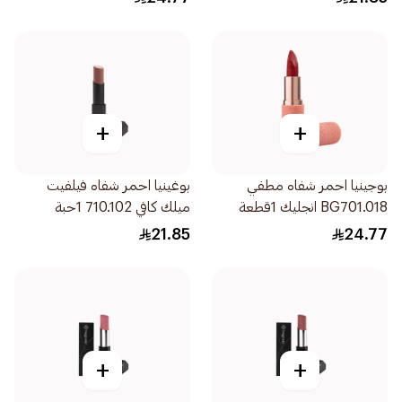
+
+
بوجينيا احمر شفاه مطفي
بوغينيا احمر شفاه فيلفيت
BG701.018 انجليك 1قطعة
ميلك كافي 710.102 1حبة
21.85
24.77
+
+