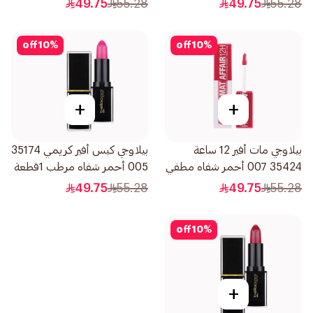
49.75
55.28
49.75
55.28
off
10
%
off
10
%
+
+
بيلاوجي مات أفير 12 ساعة
بيلاوجي كيس أفير كريمي 35174
35424 007 أحمر شفاه مطفي
005 أحمر شفاه مرطب 1قطعة
1قطعة
49.75
55.28
49.75
55.28
off
10
%
+