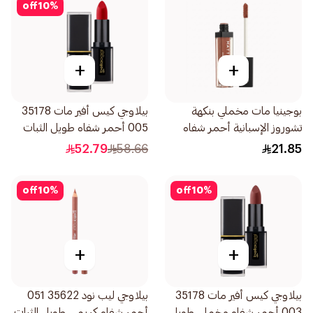
off
10
%
+
+
بوجينيا مات مخملي بنكهة
بيلاوجي كيس أفير مات 35178
تشوروز الإسبانية أحمر شفاه
005 أحمر شفاه طويل الثبات
1قطعة
1قطعة
52.79
58.66
21.85
off
10
%
off
10
%
+
+
بيلاوجي كيس أفير مات 35178
بيلاوجي ليب نود 35622 051
003 أحمر شفاه مخملي طويل
أحمر شفاه كريمي طويل الثبات