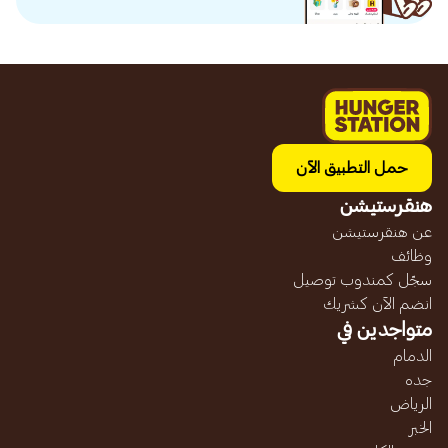
حمل التطبيق الآن
هنقرستيشن
عن هنقرستيشن
وظائف
سجّل كمندوب توصيل
انضم الآن كشريك
متواجدين في
الدمام
جده
الرياض
الخبر