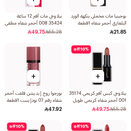
بوجينيا مات مخملي بنكهة الورد
بيلاوجي مات أفير 12 ساعة
البلغاري أحمر شفاه 1قطعة
35424 008 أحمر شفاه مطفي
طويل الثبات 1قطعة
49.75
55.28
21.85
off
10
%
+
+
بيلاوجي كيس أفير كريمي 35174
بورجوا روج إيديشن فلفت أحمر
001 أحمر شفاه كريمي طويل
شفاه رقم 07 نودإيست 1قطعة
الثبات 1قطعة
47.92
49.75
55.28
off
10
%
off
10
%