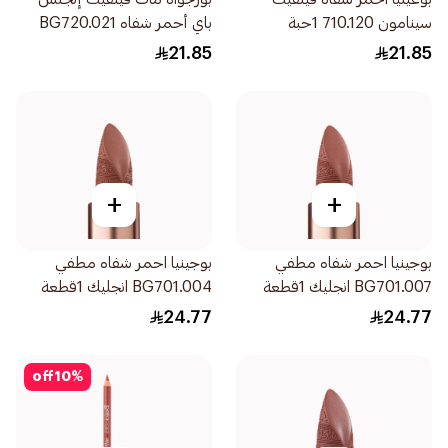
سينامون 710.120 1حبة
باي أحمر شفاه BG720.021
1قطعة
21.85
21.85
+
+
بوجينيا احمر شفاه مطفي
بوجينيا احمر شفاه مطفي
BG701.007 انجليك 1قطعة
BG701.004 انجليك 1قطعة
24.77
24.77
off
10
%