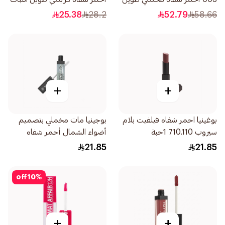
الثبات 1قطعة
1قطعة
25.38
28.2
52.79
58.66
+
+
بوغينيا احمر شفاه فيلفيت بلام
بوجينيا مات مخملي بتصميم
سيروب 710.110 1حبة
أضواء الشمال أحمر شفاه
1قطعة
21.85
21.85
off
10
%
+
+