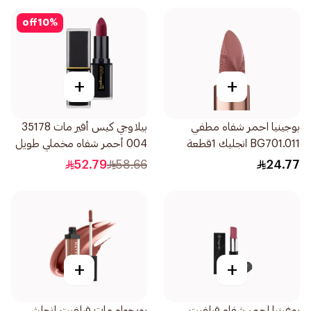
off
10
%
+
+
بوجينيا احمر شفاه مطفي
بيلاوجي كيس أفير مات 35178
BG701.011 انجليك 1قطعة
004 أحمر شفاه مخملي طويل
الثبات 1قطعة
52.79
58.66
24.77
+
+
بوغينيا احمر شفاه فيلفيت
بورجواه مات فيلفيت إنجلش