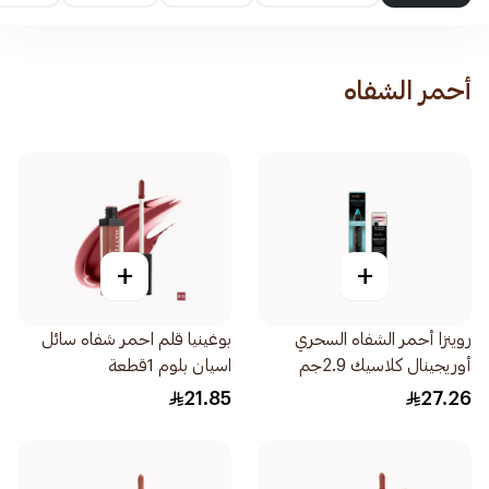
أحمر الشفاه
+
+
روينزا أحمر الشفاه السحري
بوغينيا قلم احمر شفاه سائل
أوريجينال كلاسيك 2.9جم
اسيان بلوم 1قطعة
21.85
27.26