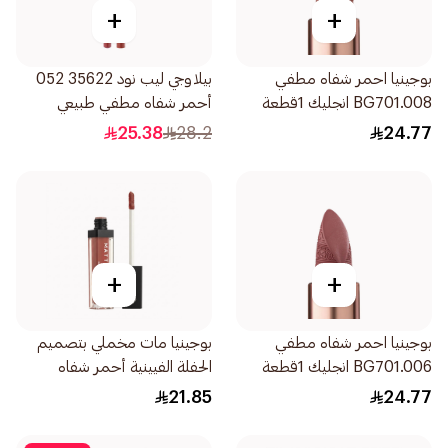
+
+
بوجينيا احمر شفاه مطفي
بيلاوجي ليب نود 35622 052
BG701.008 انجليك 1قطعة
أحمر شفاه مطفي طبيعي
1قطعة
25.38
28.2
24.77
+
+
بوجينيا احمر شفاه مطفي
بوجينيا مات مخملي بتصميم
BG701.006 انجليك 1قطعة
الحفلة الفيينية أحمر شفاه
1قطعة
21.85
24.77