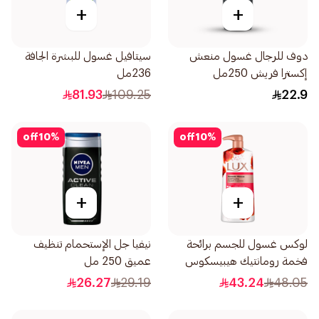
+
+
دوف للرجال غسول منعش
سيتافيل غسول للبشرة الجافة
إكسترا فريش 250مل
236مل
81.93
109.25
22.9
off
10
%
off
10
%
+
+
لوكس غسول للجسم برائحة
نيفيا جل الإستحمام تنظيف
فخمة رومانتيك هيبيسكوس
عميق 250 مل
700مل
26.27
29.19
43.24
48.05