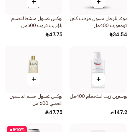
+
+
دوف للرجال غسول مرطب كلين
لوكس غسول منشط للجسم
كومفورت 400مل
بالجريب فروت 500مل
47.75
34.54
+
+
يوسيرين زيت استحمام 400مل
لوكس غسول جسم الياسمين
المخملي 500 مل
47.75
147.2
off
10
%