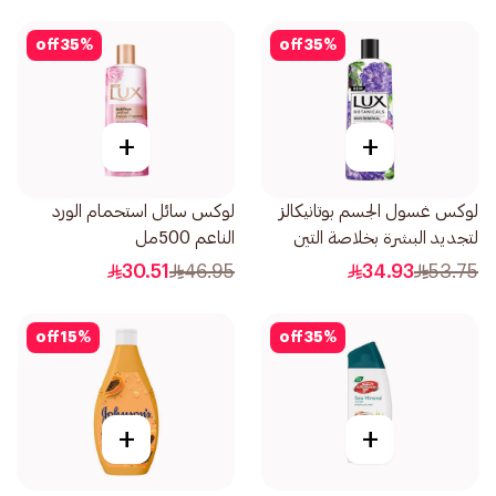
off
35
%
off
35
%
+
+
لوكس غسول الجسم بوتانيكالز
لوكس سائل استحمام الورد
لتجديد البشرة بخلاصة التين
الناعم 500مل
وزيت المسك 500مل
30.51
46.95
34.93
53.75
off
15
%
off
35
%
+
+