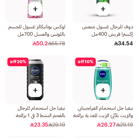
+
+
دوف للرجال غسول منعش
لوكس بوتانيكالز غسول للجسم
إكسترا فريش 400مل
باللوتس والعسل 700مل
50.2
55.78
34.54
off
20
%
off
10
%
+
+
نيفيا جل استحمام الفرانجيباني
نيفيا جل استحمام للرجال
والزيت بلآلئ الزيت المغذية برائحة
بالفحم النشط 3 في 1 برائحة
الفرانجيباني 250مل
خشبية 250مل
23.35
29.19
26.27
29.19