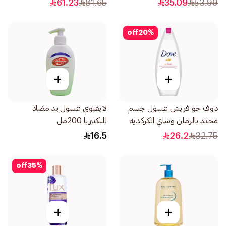
61.23
81.65
35.09
53.99
off
20
%
+
+
دوف جو فريش غسول جسم
لايفبوي غسول يد مضاد
مجدد بالرمان وشاي الكركديه
للبكتيريا 200مل
250مل
16.5
26.2
32.75
off
35
%
+
+