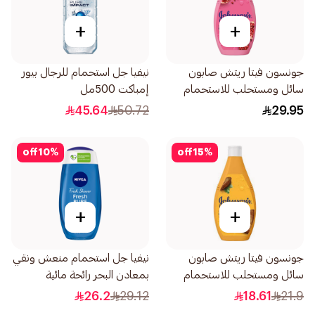
+
+
جونسون فيتا ريتش صابون
نيفيا جل استحمام للرجال بيور
سائل ومستحلب للاستحمام
إمباكت 500مل
بخلاصة الرمان 400مل
45.64
50.72
29.95
off
10
%
off
15
%
+
+
جونسون فيتا ريتش صابون
نيفيا جل استحمام منعش ونقي
سائل ومستحلب للاستحمام
بمعادن البحر رائحة مائية
بزبدة الكاكاو 250مل
250مل
26.2
29.12
18.61
21.9