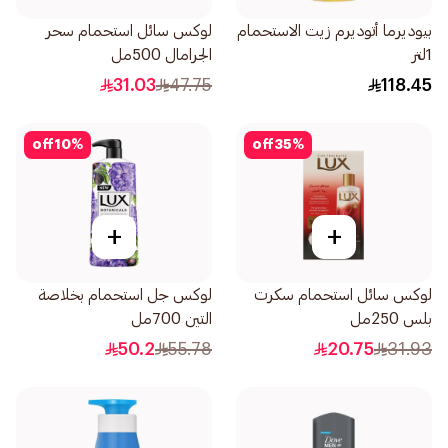
بيوديرما أتوديرم زيت الاستحمام
لوكس سائل استحمام سحر
1لتر
الجرامال 500مل
31.03
47.75
118.45
off
10
%
off
35
%
+
+
لوكس سائل استحمام سكرت
لوكس جل استحمام بخلاصة
بلس 250مل
التين 700مل
50.2
55.78
20.75
31.93