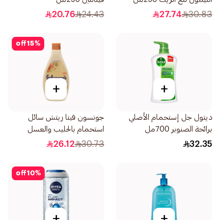
20.76
24.43
27.74
30.83
off
15
%
+
+
ديتول جل إستحمام الأصلي
جونسون فيتا ريتش سائل
برائحة الصنوبر 700مل
استحمام بالحليب والعسل
الطبيعي والشوفان 400مل
26.12
30.73
32.35
off
10
%
+
+