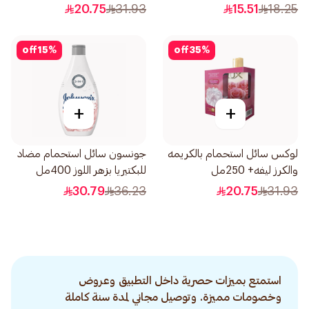
بسعة 300مل
20.75
31.93
15.51
18.25
off
15
%
off
35
%
+
+
لوكس سائل استحمام بالكريمه
جونسون سائل استحمام مضاد
والكرز ليفه+ 250مل
للبكتيريا بزهر اللوز 400مل
30.79
36.23
20.75
31.93
استمتع بميزات حصرية داخل التطبيق وعروض
وخصومات مميزة. وتوصيل مجاني لمدة سنة كاملة