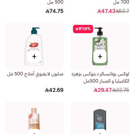
700 مل
500 مل
74.75
47.43
52.7
off
10
%
+
+
لوكس بوتانيسالز ديتوكس بزهرة
صابون لايفبوي أملاح 500 مل
الكاميليا و الصبار 500مل
42.69
29.47
32.75