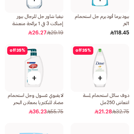
بيوديرما أتوديرم جل استحمام
نيفيا شاور جل للرجال بيور
1لتر
إمباكت 3 في 1 برائحة منعشة
250مل
26.27
29.19
118.45
off
35
%
off
35
%
+
+
دوف سائل استحمام لمسة
لايفبوي غسول وجل استحمام
انتعاش 250مل
مضاد للبكتيريا بمعادن البحر
500مل
36.23
55.75
21.28
32.75