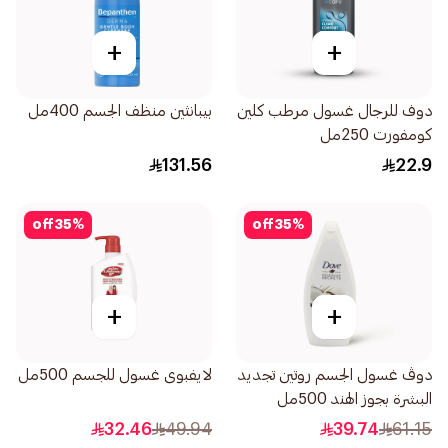
+
+
دوف للرجال غسول مرطب كلين
بيبانثين منظف الجسم 400مل
كومفورت 250مل
131.56
22.9
off
35
%
off
35
%
+
+
دوڤ غسول الجسم روتين تجديد
لايفبوى غسول للجسم 500مل
البشرة بجوز الهند 500مل
32.46
49.94
39.74
61.15