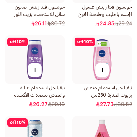
جونسون فيتا ريتش غسول
جونسون فيتا ريتش صابون
الجسم بالحليب وخلاصة الخوخ
سائل للاستحمام بزيت اللوز
وجوز الهند 400مل
وزبدة الشيا 400مل
26.11
30.72
24.85
29.24
off
10
%
off
10
%
+
+
نيڤيا جل استحمام منعش
نيڤيا جل استحمام عناية
بزيوت العناية 250مل
وانتعاش بمضادات الأكسدة
عطر التوت 250مل
26.27
29.19
27.73
30.82
off
10
%