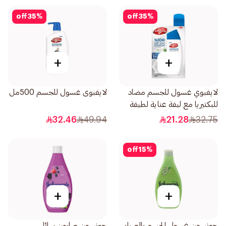
off
35
%
off
35
%
+
+
لايفبوي غسول للجسم مضاد
لايفبوى غسول للجسم 500مل
للبكتيريا مع ليفة عناية لطيفة
300مل
32.46
49.94
21.28
32.75
off
15
%
+
+
جونسون غسول الجسم بالصبار
جونسون صابون سائل