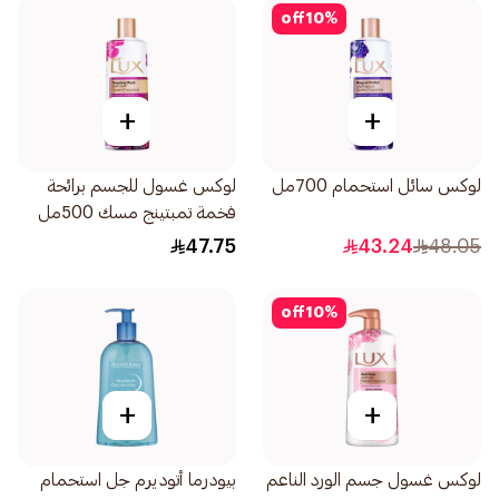
off
10
%
+
+
لوكس سائل استحمام 700مل
لوكس غسول للجسم برائحة
فخمة تمبتينج مسك 500مل
47.75
43.24
48.05
off
10
%
+
+
لوكس غسول جسم الورد الناعم
بيودرما أتوديرم جل استحمام