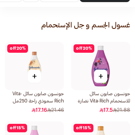
غسول الجسم و جل الإستحمام
off
20
%
off
20
%
+
+
جونسون صابون سائل
جونسون صابون سائل Vita-
للاستحمام Vita-Rich نضارة
Rich سموذي راحة 250مل
250مل
17.16
21.46
17.5
21.88
off
15
%
off
15
%