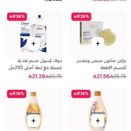
off
35
%
off
25
%
+
+
بيزلين صابون مبيض ومقشر
دوف غسول جسم تغذية
للجسم 1قطعة
عميقة مع ليفة أصلي 250مل
21.28
32.75
21.56
28.75
off
15
%
off
15
%
+
+