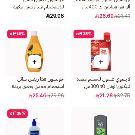
ألو فيرا فيتامين هـ 400مل
للاستحمام فيتا ريتش بنكهة
التوت 400مل
29.96
26.69
31.41
off
15
%
off
35
%
+
+
لايفبوي غسول للجسم مضاد
جونسون فيتا ريتش سائل
للبكتيريا توتال 10 300مل
استحمام مغذي بعمق بزبدة
الكاكاو غني 400مل
25.46
29.96
21.28
32.75
off
25
%