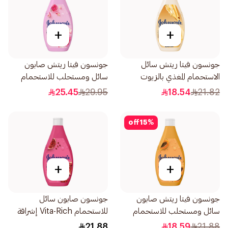
+
+
جونسون فيتا ريتش سائل
جونسون فيتا ريتش صابون
الاستحمام المغذي بالزيوت
سائل ومستحلب للاستحمام
المجددة للبشرة 250مل
بنسيم ماء الورد 400مل
25.45
29.95
18.54
21.82
off
15
%
+
+
جونسون فيتا ريتش صابون
جونسون صابون سائل
سائل ومستحلب للاستحمام
للاستحمام Vita-Rich إشراقة
بخلاصة البابايا 250مل
250مل
21.88
18.59
21.88