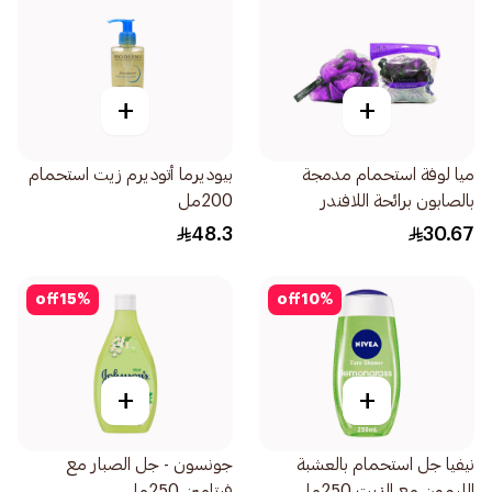
+
+
ميا لوفة استحمام مدمجة
بيوديرما أتوديرم زيت استحمام
بالصابون برائحة اللافندر
200مل
120جرام
48.3
30.67
off
15
%
off
10
%
+
+
نيفيا جل استحمام بالعشبة
جونسون - جل الصبار مع
الليمون مع الزيت 250مل
فيتامين 250مل