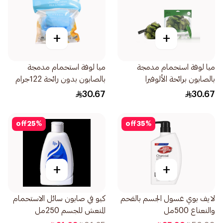
+
+
ميا لوفة استحمام مدمجة
ميا لوفة استحمام مدمجة
بالصابون برائحة الألوفيرا
بالصابون بدون رائحة 122جرام
120جرام
30.67
30.67
off
25
%
off
35
%
+
+
لايف بوي غسول الجسم بالفحم
كيو في صابون سائل الاستحمام
والنعناع 500مل
المنعش للجسم 250مل