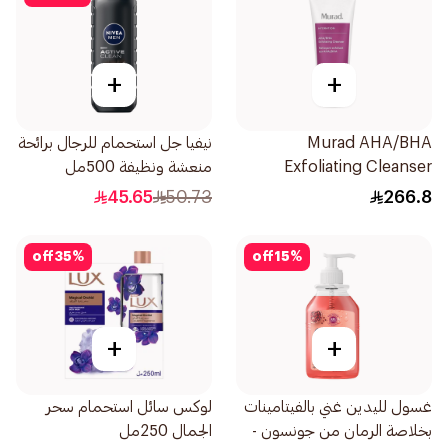
+
+
Murad AHA/BHA
نيفيا جل استحمام للرجال برائحة
Exfoliating Cleanser
منعشة ونظيفة 500مل
200ml
45.65
50.73
266.8
off
35
%
off
15
%
+
+
غسول لليدين غني بالفيتامينات
لوكس سائل استحمام سحر
بخلاصة الرمان من جونسون -
الجمال 250مل