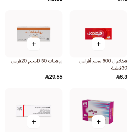
+
+
فيفادول 500 مجم أقراص
روفينات D 50مجم 20قرص
30قطعة
29.55
6.3
+
+