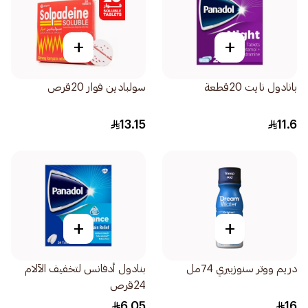
+
+
بانادول نايت 20قطعة
سولبادين فوار 20قرص
13.15
11.6
+
+
دريم ووتر سنوزبيري 74مل
بنادول أدفانس لتخفيف الآلام
24قرص
6.05
16