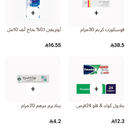
+
+
فوسيكورت كريم 30جرام
أوتريفين 0.1% بخاخ أنف 10مل
16.55
38.5
+
+
بنادول كولد & فلو 24قرص
بيتاديرم مرهم 20جرام
4.2
12.3