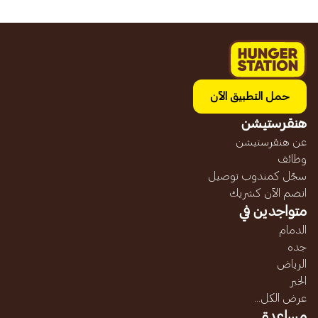
حمل التطبيق الآن
هنقرستيشن
عن هنقرستيشن
وظائف
سجّل كمندوب توصيل
انضم الآن كشريك
متواجدين في
الدمام
جده
الرياض
الخبر
عرض الكل...
مساعدة