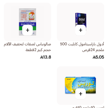
+
+
أدول باراسيتامول كابليت 500
صالونباس لصقات لتخفيف الآلام
ملجم 24قرص
حجم كبير 2قطعة
13.8
5.05
+
لورين 10ملجم 10قرص