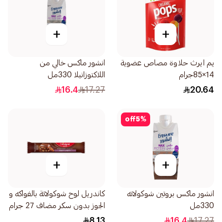
+
+
يم ايرث حلاوة مصاص عضوية
انشور ماكس خالي من
14×85جرام
اللاكتوزانيلا 330مل
16.4
17.27
20.64
off
5
%
+
+
انشور ماكس بروتين شوكولاته
كاندريل لوح شوكولاتة بالفواكه و
330مل
الجوز بدون سكر مضاف 27 جرام
8.13
16.4
17.27