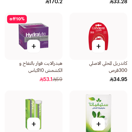
170.2
33.28
off
10
%
+
+
كاندريل المحلي الاصلي
هيدرالايت فوار بالتفاح و
300قرص
الكشمش 10اكياس
53.1
59
34.95
+
+