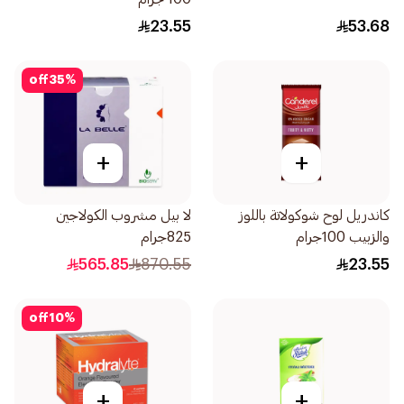
23.55
53.68
off
35
%
+
+
كاندريل لوح شوكولاتة باللوز
لا بيل مشروب الكولاجين
والزبيب 100جرام
825جرام
565.85
870.55
23.55
off
10
%
+
+