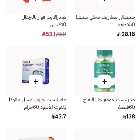
ستيفيالى مظاريف محلي ستيفيا
هيدرالايت فوار بالبرتقال
50قطعة
10اكياس
53.1
59
28.18
+
+
مذرنيست جوميز خل التفاح
ماذرنيست حبوب عسل مانوكا
60قطعة
بالتوت الأسود 60جرام
43.7
138