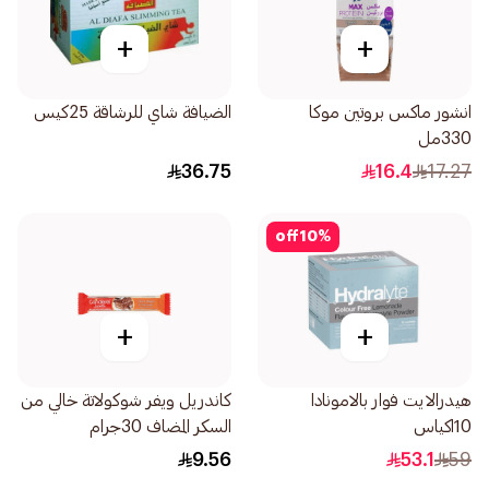
+
+
انشور ماكس بروتين موكا
الضيافة شاي للرشاقة 25كيس
330مل
36.75
16.4
17.27
off
10
%
+
+
هيدرالايت فوار بالامونادا
كاندريل ويفر شوكولاتة خالي من
10اكياس
السكر المضاف 30جرام
9.56
53.1
59