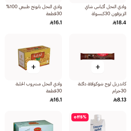
وادي النحل أكياس شاي
وادي النحل بابونج طبيعي 100%
الزيزفون 30كبسولة
30قطعة
16.1
18.4
+
+
كاندريل لوح شوكولاتة داكنة
وادي النحل مشروب الحلبة
30جرام
30قطعة
16.1
8.13
off
5
%