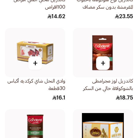
المقرمشة بدون سكر مضاف
100اقراص
100جرام
14.62
23.55
+
+
كاندريل لوز مجرامطى
وادي النحل شاي كركديه أكياس
بالشوكولاتة خالي من السكر
30قطعة
المضاف 40جرام
16.1
18.75