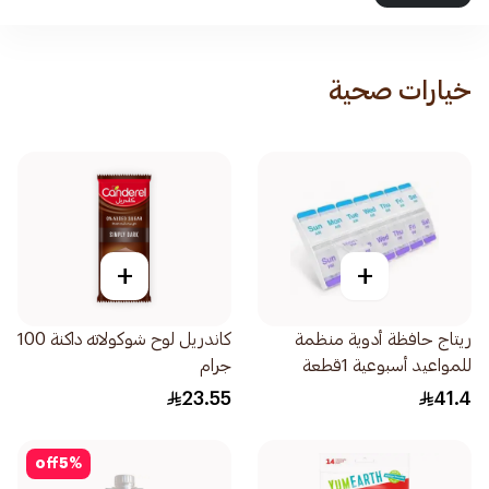
خيارات صحية
+
+
ريتاج حافظة أدوية منظمة
كاندريل لوح شوكولاته داكنة 100
للمواعيد أسبوعية 1قطعة
جرام
23.55
41.4
off
5
%