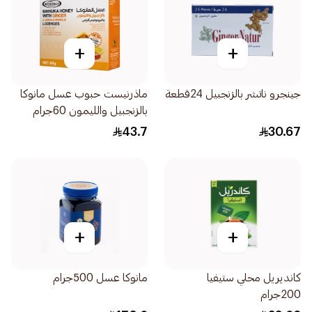
+
+
جينجرو ناتشر بالزنجبيل 24قطعة
ماذرنيست حبوب عسل مانوكا
بالزنجبيل والليمون 60جرام
43.7
30.67
+
+
كانديريل محلي ستيفيا
مانوكا عسل 500جرام
200جرام