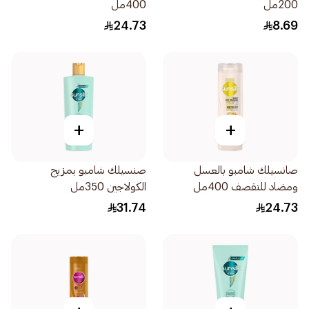
200مل
400مل
24.73
8.69
+
+
صانسيلك شامبو بالعسل
صنسيلك شامبو بمزيج
ومضاد للتقصف 400مل
الكولاجين 350مل
31.74
24.73