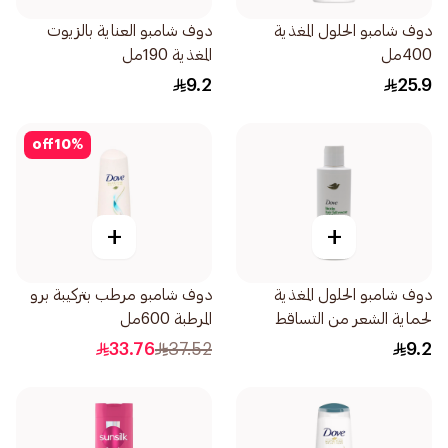
دوف شامبو الحلول المغذية
دوف شامبو العناية بالزيوت
400مل
المغذية 190مل
9.2
25.9
off
10
%
+
+
دوف شامبو الحلول المغذية
دوف شامبو مرطب بتركيبة برو
لحماية الشعر من التساقط
المرطبة 600مل
190مل
33.76
37.52
9.2