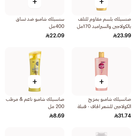
+
+
صنسيلك بلسم مقاوم للتلف
سنسيلك شامبو ضد تساق
بالكولاجين والسيراميد 170مل
400مل
22.09
23.99
+
+
صانسيلك شامبو بمزيج
صانسيلك شامبو ناعم & مرطب
الكولاجين للشعر الجاف - قنبلة
200 مل
ترطيب بحجم 350مل
8.69
31.74