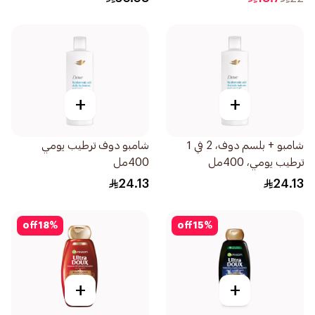
+
+
شامبو + بلسم دوف، 2 في 1
شامبو دوف ترطيب يومي
ترطيب يومي، 400مل
400مل
24.13
24.13
off
18
%
off
15
%
+
+