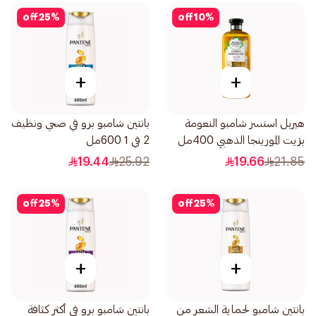
off
25
%
off
10
%
+
+
هيربل اسنسز شامبو النعومة
بانتين شامبو برو في صحي ونظيف
بزيت المورينجا الذهبي 400مل
2 في 1 600مل
19.44
25.92
19.66
21.85
off
25
%
off
25
%
+
+
بانتين شامبو لحماية الشعر من
بانتين شامبو برو في أكثر كثافة