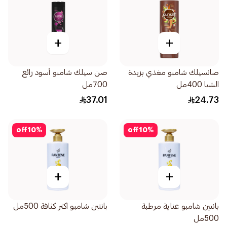
+
+
صانسيلك شامبو مغذي بزبدة
صن سيلك شامبو أسود رائع
الشيا 400مل
700مل
37.01
24.73
off
10
%
off
10
%
+
+
بانتين شامبو عناية مرطبة
بانتين شامبو اكثر كثافة 500مل
500مل