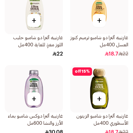
+
+
غارنييه ألترا دو شامبو ترميم كنوز
غارنييه ألترا دو شامبو حليب
العسل 400مل
اللوز مغذٍ للغاية 400مل
22
18.7
22
off
15
%
+
+
غارنييه ألترا دو شامبو الزيتون
غارنييه ألترا دوكس شامبو بماء
الأسطوري 400مل
الأرز والنشا 600مل
30.08
18.7
22