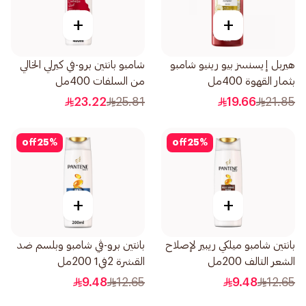
+
+
هيربل إيسنسز بيو رينيو شامبو
شامبو بانتين برو-في كيرلي الخالي
بثمار القهوة 400مل
من السلفات 400مل
23.22
25.81
19.66
21.85
off
25
%
off
25
%
+
+
بانتين شامبو ميلكي ريبير لإصلاح
بانتين برو-ڤي شامبو وبلسم ضد
الشعر التالف 200مل
القشرة 2في1 200مل
9.48
12.65
9.48
12.65