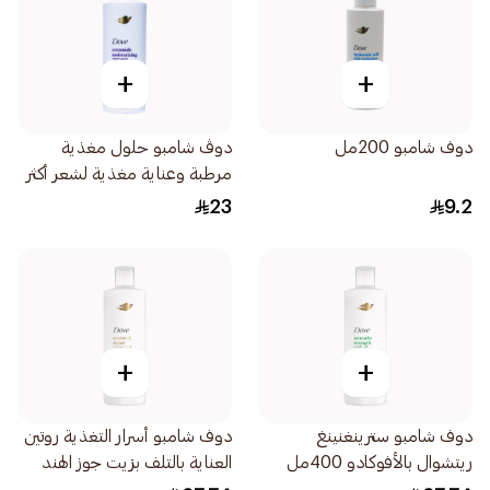
+
+
دوف شامبو 200مل
دوڤ شامبو حلول مغذية
مرطبة وعناية مغذية لشعر أكثر
نعومة بنسبة 100 590مل
23
9.2
+
+
دوف شامبو سترينغنينغ
دوف شامبو أسرار التغذية روتين
ريتشوال بالأفوكادو 400مل
العناية بالتلف بزيت جوز الهند
والزعفران 400مل