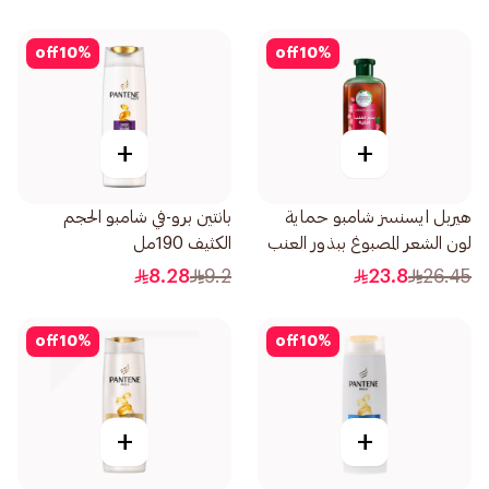
off
10
%
off
10
%
+
+
هيربل ايسنسز شامبو حماية
بانتين برو-في شامبو الحجم
لون الشعر المصبوغ ببذور العنب
الكثيف 190مل
400مل
8.28
9.2
23.8
26.45
off
10
%
off
10
%
+
+