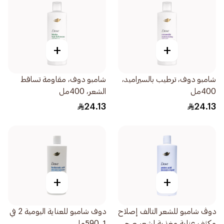
+
+
شامبو دوف، ترطيب بالسيراميد،
شامبو دوف، مقاومة تساقط
400مل
الشعر، 400مل
24.13
24.13
+
+
دوڤ شامبو للشعر التالف إصلاح
دوف شامبو للعناية اليومية 2 في
مكثف عناية مغذية لشعر صحي
1، 590مل