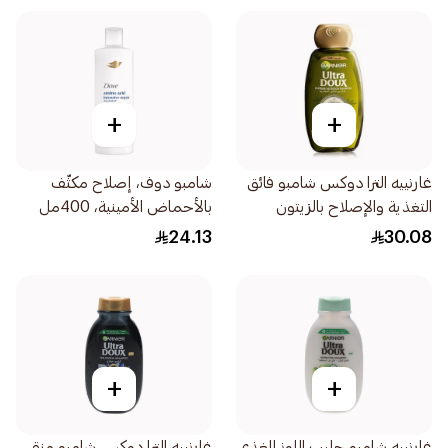
+
+
غارنييه الترا دوكس شامبو فائق
شامبو دوف، إصلاح مكثّف
التغذية والإصلاح بالزيتون
بالأحماض الأمينية، 400مل
الأسطوري 600مل
24.13
30.08
+
+
غارنييه شامبو حليب اللوز المغذي
غارنييه الترا دوكس شامبو منقي