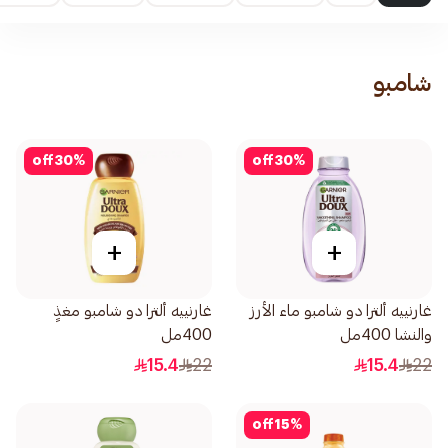
شامبو
off
30
%
off
30
%
+
+
غارنييه ألترا دو شامبو ماء الأرز
غارنييه ألترا دو شامبو مغذٍ
والنشا 400مل
400مل
15.4
22
15.4
22
off
15
%