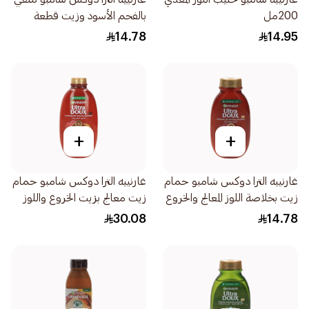
200مل
بالفحم الأسود وزيت قطعة
البركة 200مل
14.78
14.95
+
+
غارنييه الترا دوكس شامبو حمام
غارنييه الترا دوكس شامبو حمام
زيت بخلاصة اللوز المعالج والخروع
زيت معالج بزيت الخروع واللوز
200مل
600مل
30.08
14.78