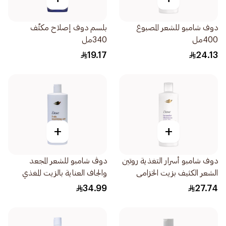
دوف شامبو للشعر المصبوغ
بلسم دوف إصلاح مكثّف
400مل
340مل
19.17
24.13
+
+
دوف شامبو أسرار التغذية روتين
دوڤ شامبو للشعر المجعد
الشعر الكثيف بزيت الخزامى
والجاف العناية بالزيت المغذي
وخلاصة إكليل الجبل 400مل
لشعر أكثر نعومة بنسبة 100
34.99
27.74
590مل