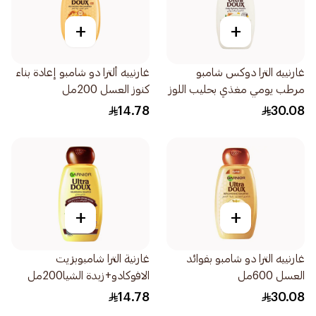
+
+
غارنييه الترا دوكس شامبو
غارنييه ألترا دو شامبو إعادة بناء
مرطب يومي مغذي بحليب اللوز
كنوز العسل 200مل
العضوي 600مل
14.78
30.08
+
+
غارنييه الترا دو شامبو بفوائد
غارنية الترا شامبوبزيت
العسل 600مل
الافوكادو+زبدة الشيا200مل
14.78
30.08