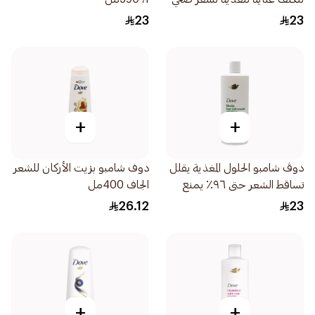
المظهر بنسبة تصل إلى 100
23
23
590مل
+
+
دوڤ شامبو الحلول المغذية يقلل
دوف شامبو بزيت الأركان للشعر
تساقط الشعر حتى ٩٦٪ يمنع
الجاف 400مل
لتساقط الشعر للشعر الضعيف و
26.12
23
قابل لتكسر 590مل
+
+