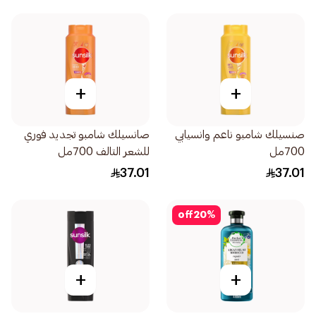
+
+
صنسيلك شامبو ناعم وانسيابي
صانسيلك شامبو تجديد فوري
700مل
للشعر التالف 700مل
37.01
37.01
off
20
%
+
+