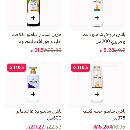
+
+
بانتين برو-في شامبو ناعم
هيربل اسنسز شامبو بخلاصة
وحريري 200مل
حليب جوز الهند للتجديد
والترطيب 400مل
21.5
23.89
8.28
9.2
off
10
%
off
10
%
+
+
بانتين شامبو حجم كثيف
بانتين شامبو وداعا للتطاير،
375مل
500مل
20.27
22.53
15.25
16.95