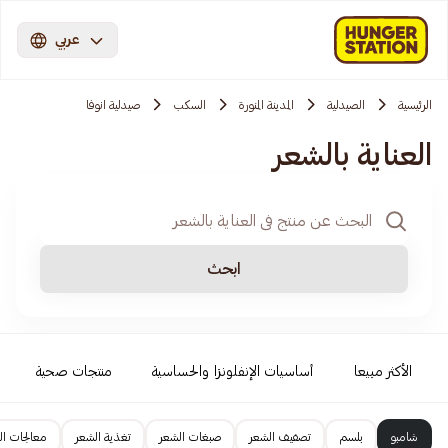
عربي
الرئيسية
الصيدلية
المدينة المنورة
السكب
صيدلية انوفا
العناية بالشعر
ابحث
الأكثر مبيعا
أساسيات الإنفلونزا والحساسية
منتجات صحية
شامبو
بلسم
تصفيف الشعر
صبغات الشعر
تغذية الشعر
معالجات ال