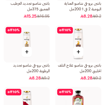
بانتين برو-في شامبو العناية
بانتين شامبو تجديد الترطيب
اليومية 2 في 1 200مل
العميق 375مل
15.25
16.95
8.28
9.2
off
10
%
off
10
%
+
+
بانتين برو-في شامبو علاج التلف
بانتين برو-في شامبو تجديد
الحليبي 200مل
الرطوبة 200مل
8.28
9.2
8.28
9.2
off
10
%
off
10
%