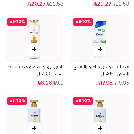
20.27
22.53
20.27
22.53
off
10
%
off
10
%
+
+
هيد آند شولدرز شامبو بالنعناع
بانتين برو-في شامبو ضد تساقط
المنعش 350مل
الشعر 200مل
8.28
9.2
17.95
19.95
off
10
%
off
10
%
+
+