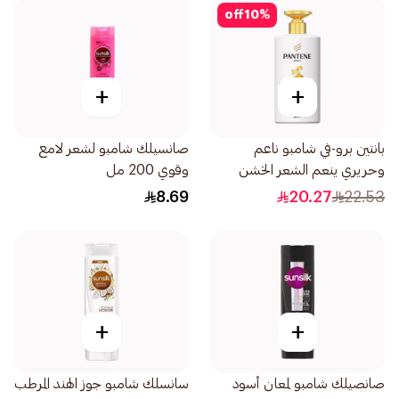
off
10
%
+
+
بانتين برو-في شامبو ناعم
صانسيلك شامبو لشعر لامع
وحريري ينعم الشعر الخشن
وقوي 200 مل
500مل
8.69
20.27
22.53
+
+
صانصيلك شامبو لمعان أسود
سانسلك شامبو جوز الهند المرطب