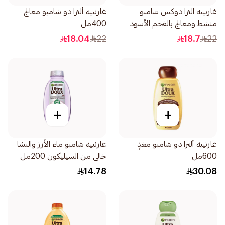
غارنييه الترا دوكس شامبو
غارنييه ألترا دو شامبو معالج
منشط ومعالج بالفحم الأسود
400مل
وزيت قطعة البركة 400مل
18.04
22
18.7
22
+
+
غارنييه ألترا دو شامبو مغذٍ
غارنييه شامبو ماء الأرز والنشا
600مل
خالي من السيليكون 200مل
14.78
30.08