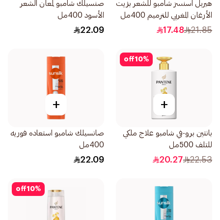
هيربل اسنسز شامبو للشعر بزيت
صنسيلك شامبو لمعان الشعر
الأرغان المغربي للترميم 400مل
الأسود 400مل
22.09
17.48
21.85
off
10
%
+
+
بانتين برو-في شامبو علاج ملكي
صانسيلك شامبو استعاده فوريه
للتلف 500مل
400مل
22.09
20.27
22.53
off
10
%