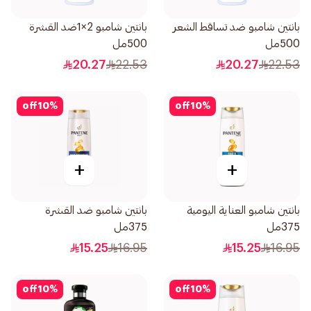
بانتين شامبو ضد تساقط الشعر
بانتين شامبو 2×1ضد القشرة
500مل
500مل
20.27
22.53
20.27
22.53
off
10
%
off
10
%
+
+
بانتين شامبو العناية اليومية
بانتين شامبو ضد القشرة
375مل
375مل
15.25
16.95
15.25
16.95
off
10
%
off
10
%