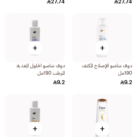
27.74
27.74
+
+
دوف شامبو الإصلاح المكثف
دوف شامبو الحلول المغذية
190مل
المرطب 190مل
9.2
9.2
+
+