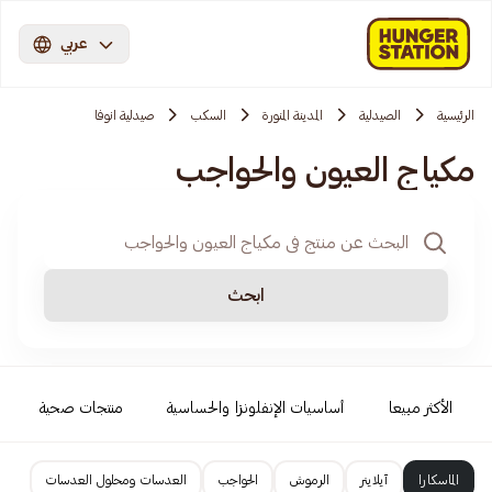
عربي
الرئيسية
الصيدلية
المدينة المنورة
السكب
صيدلية انوفا
مكياج العيون والحواجب
ابحث
الأكثر مبيعا
أساسيات الإنفلونزا والحساسية
منتجات صحية
الماسكارا
آيلاينر
الرموش
الحواجب
العدسات ومحلول العدسات