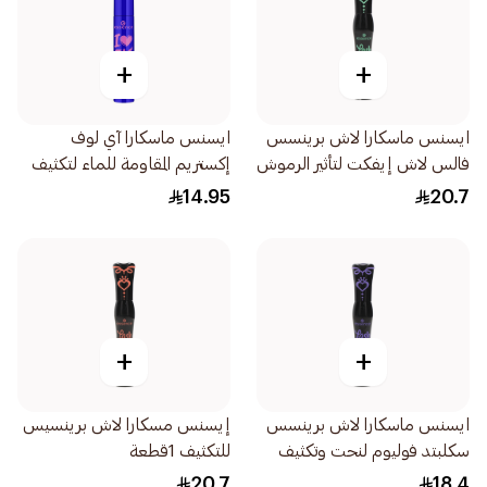
+
+
ايسنس ماسكارا لاش برينسس
ايسنس ماسكارا آي لوف
فالس لاش إيفكت لتأثير الرموش
إكستريم المقاومة للماء لتكثيف
الاصطناعية باللون الأسود
عالي ومثالي للرموش 1قطعة
14.95
20.7
1قطعة
+
+
ايسنس ماسكارا لاش برينسس
إيسنس مسكارا لاش برينسيس
سكلبتد فوليوم لنحت وتكثيف
للتكثيف 1قطعة
الرموش 1قطعة
20.7
18.4