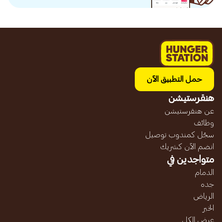
حمل التطبيق الآن
هنقرستيشن
عن هنقرستيشن
وظائف
سجّل كمندوب توصيل
انضم الآن كشريك
متواجدين في
الدمام
جده
الرياض
الخبر
عرض الكل...