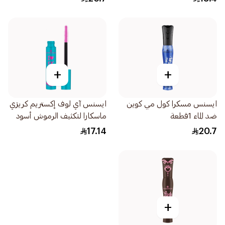
+
+
ايسنس مسكرا كول مي كوين
ايسنس آي لوف إكستريم كريزي
ضد الماء 1قطعة
ماسكارا لتكثيف الرموش أسود
1قطعة
17.14
20.7
+