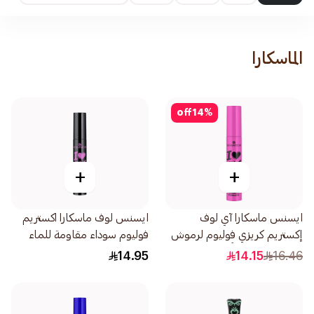
الماسكارا
off
14
%
+
+
ايسنس ماسكارا آي لوف
ايسنس لوف ماسكارا اكستريم
إكستريم كريزي فوليوم لرموش
فوليوم سوداء مقاومة للماء
بارزة ومكثفة كلياً 12مل
12مل
14.95
14.15
16.46