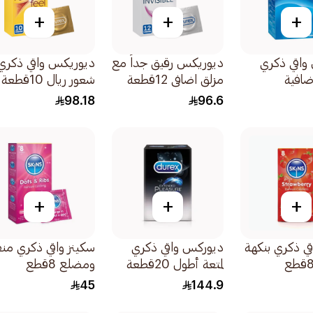
+
+
+
واقي ذكري
ديوريكس رقيق جداً مع
ديوريكس واقي ذكري
ضافية
مزلق اضافي 12قطعة
شعور ريال 10قطعة
98.18
96.6
+
+
+
قي ذكري بنكهة
ديوركس واقي ذكري
سكينز واقي ذكري من
لمتعة أطول 20قطعة
ومضلع 8قطع
45
144.9