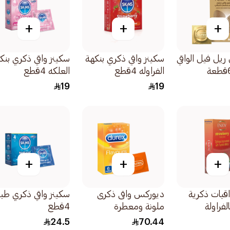
+
+
+
يل فيل الواقي
سكينز واقي ذكري بنكهة
سكينز واقي ذكري بنك
الفراوله 4قطع
العلكه 4قطع
19
19
+
+
+
قيات ذكرية
ديوركس واقى ذكرى
سكينز واقي ذكري طب
لفراولة
ملونة ومعطرة
4قطع
12قطعة
24.5
70.44