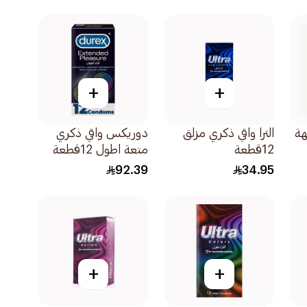
+
+
هة
الترا واقي ذكري مزلق
دوريكس واقي ذكري
12قطعة
متعة اطول 12قطعة
92.39
34.95
+
+