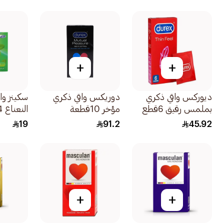
+
+
ديوركس واقي ذكري
دوريكس واقي ذكري
سكينز وا
بملمس رقيق 6قطع
مؤخر 10قطعة
النعناع 4قطع
19
91.2
45.92
+
+