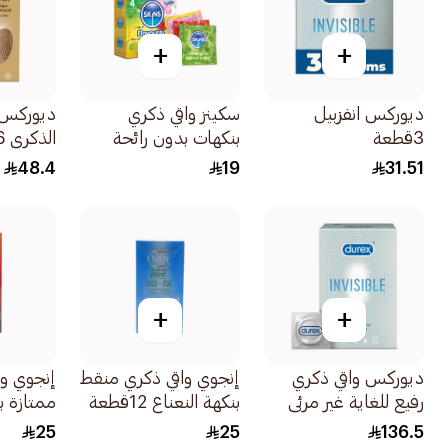
+
+
ديوركس انفزبيل
سكينز واقي ذكري
ديوركس ر
3قطعة
بنكهات بدون رائحة
الذكري 6قطعة
اللاتكس عبوة من
48.4
19
31.51
4قطعة
+
+
ديوركس واقي ذكري
إنجوي واقي ذكري منقط
إنجوي وا
رفيع للغاية غير مرئي
بنكهة النعناع 12قطعة
ممتازة با
20قطعة
12قطعة
25
25
136.5