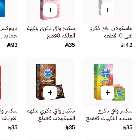
+
+
ماسكولان واقي ذكري
سكينز واقي ذكري بنكهة
ديوركس 
نقي 10قطعة
العلكه 8قطع
حماية إ
20قطعة
93
35
42
+
+
سكينز واقي ذكري
سكينز واقي ذكري بنكهة
سكينز وا
متعدد النكهات 8قطع
الشيكولاته 8قطع
الفراوله 8قطع
35
35
35