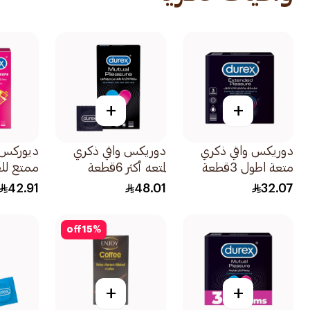
+
+
دوريكس واقي ذكري
دوريكس واقي ذكري
ديوركس 
متعة اطول 3قطعة
لمتعه أكثر 6قطعة
ممتع للغاية
42.91
48.01
32.07
off
15
%
+
+