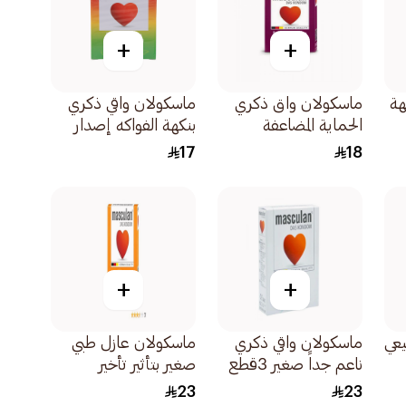
+
+
هة
ماسكولان واق ذكري
ماسكولان واقي ذكري
الحماية المضاعفة
بنكهة الفواكه إصدار
3قطعة
فروتي 3قطع
17
18
+
+
يعي
ماسكولان واقي ذكري
ماسكولان عازل طبي
ناعم جداً صغير 3قطع
صغير بتأثير تأخير
3قطعة
23
23