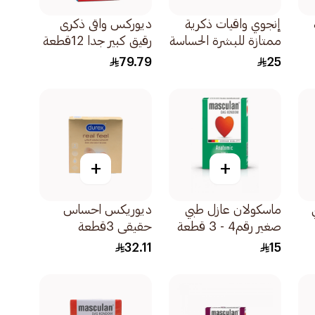
إنجوي واقيات ذكرية
ديوركس واقى ذكرى
ممتازة للبشرة الحساسة
رقيق كبير جدا 12قطعة
12قطعة
79.79
25
+
+
ماسكولان عازل طبي
ديوريكس احساس
صغير رقم4 - 3 قطعة
حقيقي 3قطعة
32.11
15