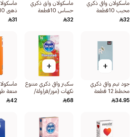
ماسكولان واقي ذكري
ماسكولان واق ذكري
ماسكولان
محبب 10قطعة
حساس 10قطعة
ذهبي 10قطعة
31
32
32
+
+
جود تيم واقي ذكري
سكينز واقي ذكري متنوع
ماسكولان
مخطط 12 قطعة
نكهات (موز/فراولة/
متعة طويلة 0
علك/نعناع) 16قطعة
42
68
34.95