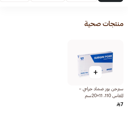
منتجات صحية
+
سيرجن بور ضماد جراحي –
المقاس 110، 11×20سم
7