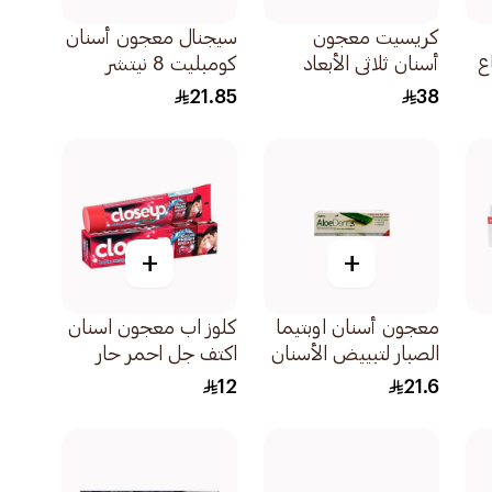
كريسيت معجون
سيجنال معجون أسنان
ع
أسنان ثلاثي الأبعاد
كومبليت 8 نيتشر
وايت ديلاكس انتعاش
إليمنتس بالفحم 75مل
21.85
38
بارد 75مل
+
+
معجون أسنان اوبتيما
كلوز اب معجون اسنان
الصبار لتبييض الأسنان
اكتف جل احمر حار
50مل
120 مل
12
21.6