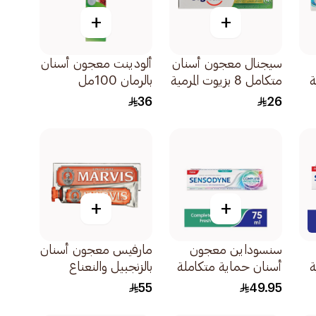
+
+
سيجنال معجون أسنان
ألودينت معجون أسنان
ة
متكامل 8 بزيوت المرمية
بالرمان 100مل
والزعتر 1قطعة
36
26
+
+
سنسوداين معجون
مارفيس معجون أسنان
ة
أسنان حماية متكاملة
بالزنجبيل والنعناع
نفس منعش 75مل
1كبسولة
55
49.95