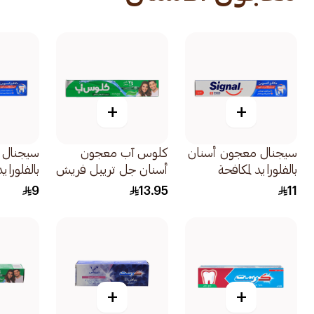
+
+
سيجنال معجون أسنان
كلوس آب معجون
سيجنال 
بالفلورايد لمكافحة
أسنان جل تريبل فريش
بالفلوراي
التسوس 120مل
انتعاش المنثول 120مل
التسوس 50م
9
13.95
11
+
+