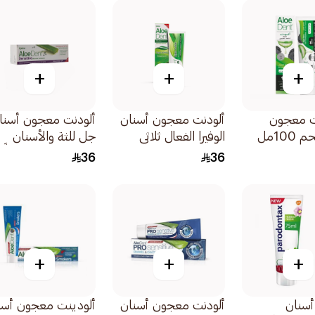
+
+
+
ت معجون
ألودنت معجون أسنان
ألودنت معجون أسنا
10مل
الوفيرا الفعال ثلاثي
جل للثة والأسنان
التأثير لتنظيف وحماية
الحساسة خالي تماماً
36
36
الفم 100مل
الفلورايد 100مل
+
+
+
سنان
ألودنت معجون أسنان
ألودينت معجون أسن