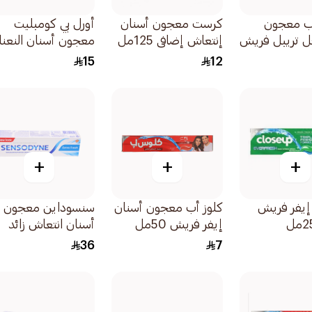
ب معجون
كرست معجون أسنان
أورل بي كومبليت
ل تريبل فريش
إنتعاش إضافى 125مل
معجون أسنان النعنا
ثول 50مل
منعش 100مل
15
12
+
+
+
إيفر فريش
كلوز أب معجون أسنان
سنسوداين معجون
إيفر فريش 50مل
أسنان انتعاش زائد
75مل
36
7