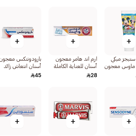
حساسة 75مل
+
+
+
 ستيجز ميكي
ارم اند هامر معجون
بارودونتكس معجون
ي ماوس معجون
أسنان للعناية الكاملة
أسنان انتعاش زائد
طفال بيري بابلز
115جرام
لنزيف اللثة 75مل
45
28
+
+
+