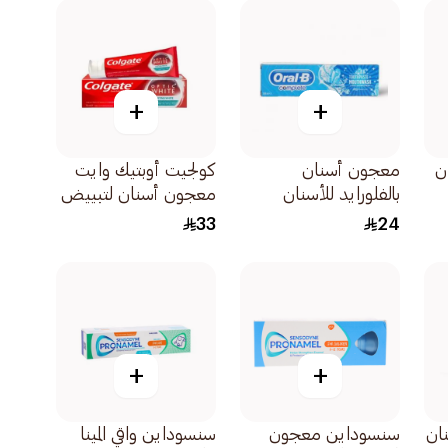
+
+
ن
معجون أسنان
كولجيت أوبتيك وايت
بالفلورايد للأسنان
معجون أسنان لتبييض
 من
القوية بالنعناع والليمون
يدوم أطول 75مل
33
24
عبوة ثنائية 2قطعة
+
+
ان
سنسوداين معجون
سنسوداين واقي المينا