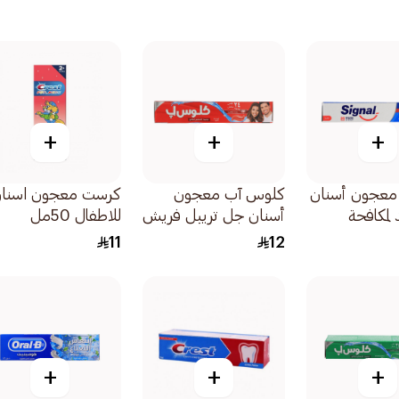
+
+
+
معجون أسنان
كلوس آب معجون
كرست معجون اسنا
د لمكافحة
أسنان جل تريبل فريش
للاطفال 50مل
ل
ريد هوت 120مل
11
12
+
+
+