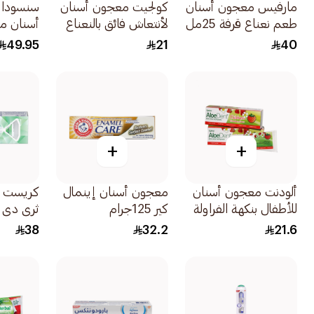
مارفيس معجون أسنان
كولجيت معجون أسنان
سنسودا
طعم نعناع قرفة 25مل
لأنتعاش فائق بالنعناع
أسنان مت
المنعش 100مل
مفعول 
49.95
21
40
لآلام حس
75مل
+
+
ألودنت معجون أسنان
معجون أسنان إينمال
كريست م
للأطفال بنكهة الفراولة
كير 125جرام
ثري دي و
والصبار 50مل
لتبييض 
38
32.2
21.6
وإزالة الت