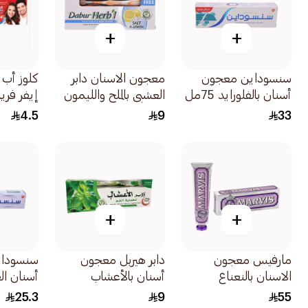
+
+
سنسوداين معجون
معجون الاسنان دابر
كلوز أب
أسنان بالفلورايد 75مل
العشبي بالملح والليمون
إيفر فر
150 جم
25مل
4.5
9
33
+
+
مارفيس معجون
دابر هيربل معجون
سنسودا
الاسنان بالنعناع
أسنان بالأعشاب
أسنان الع
والياسمين 85مل
الطبيعية والريحان مع
المتكاملة
25.3
9
55