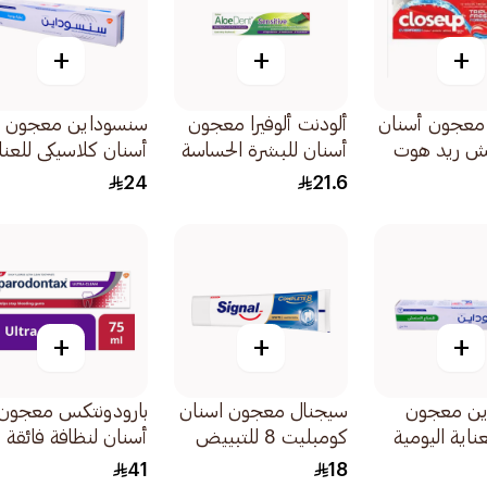
+
+
+
 معجون أسنان
ألودنت ألوفيرا معجون
سنسوداين معجون
يش ريد هوت
أسنان للبشرة الحساسة
أسنان كلاسيكي للعنا
50مل
اليومية بالأسنان
24
21.6
الحساسة وحمايتها
75مل
+
+
+
ين معجون
سيجنال معجون اسنان
بارودونتكس معجون
ناية اليومية
كومبليت 8 للتبييض
أسنان لنظافة فائقة
 بالنعناع المنعش
75مل
75مل
41
18