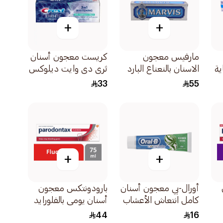
+
+
مارفيس معجون
كريست معجون أسنان
ية
الاسنان بالنعناع البارد
ثري دي وايت ديلوكس
85مل
انتعاش المدخنين 75مل
33
55
+
+
أورال-بي معجون أسنان
بارودونتكس معجون
كامل انتعاش الأعشاب
أسنان يومي بالفلورايد
100مل
الفعال للحفاظ على
44
16