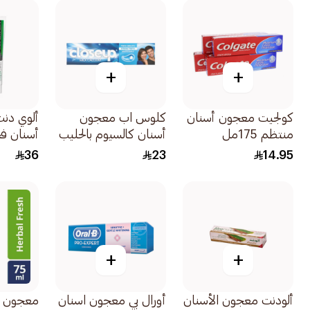
+
+
كولجيت معجون أسنان
كلوس اب معجون
ألوي دن
منتظم 175مل
أسنان كالسيوم بالحليب
أسنان فحم 0
36
23
14.95
+
+
ألودنت معجون الأسنان
أورال بي معجون اسنان
معجون أ