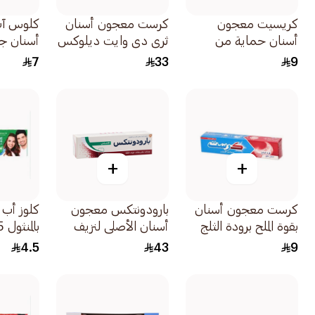
كريسيت معجون
كرست معجون أسنان
كلوس آ
أسنان حماية من
ثري دي وايت ديلوكس
أسنان ج
التسوس بالنعناع
لحيوية وانتعاش الحياة
انتعاش المن
7
33
9
المنعش 125مل
75مل
+
+
كرست معجون أسنان
بارودونتكس معجون
كلوز أب 
بقوة الملح برودة الثلج
أسنان الأصلي لنزيف
بالمنثول 25مل
125مل
اللثة 75مل
4.5
43
9