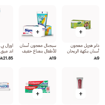
فرشاة 150جرام
للأسنان ال
+
+
دابر هيربل معجون
سيجنال معجون أسنان
اورال بي
أسنان بنكهة الريحان
للأطفال بنعناع خفيف
اند مين
150جرام
50مل
اسنان للا
21.85
19
9
75مل
+
+