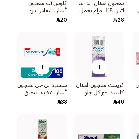
معجون اسنان ايه اند
كلوس آب معجون
اتش 115 جرام يعمل
أسنان انتعاش بارد
على تطوير لمعان ابيض
بالنعناع والحمضيات
20
28
لامع
75مل
+
+
ن
كريست معجون أسنان
سنسوداين جل معجون
كلينيك ميراكل جلو
أسنان تنظيف عميق
75مل
75مل
33
46