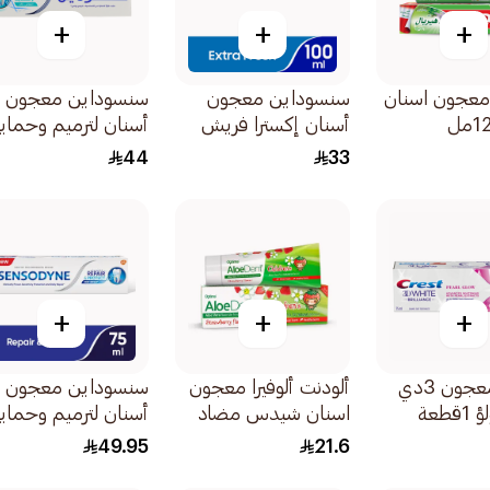
+
+
+
معجون اسنان
سنسوداين معجون
سنسوداين معجون
أسنان إكسترا فريش
أسنان لترميم وحماي
لانتعاش مكثف وطويل
انتعاش زائد 75مل
44
33
للأسنان الحساسة
100مل
+
+
+
كرست معجون 3دي
ألودنت ألوفيرا معجون
سنسوداين معجون
قطعة
اسنان شيدس مضاد
أسنان لترميم وحماي
للتسوس بالفراولة
75مل
49.95
21.6
50مل