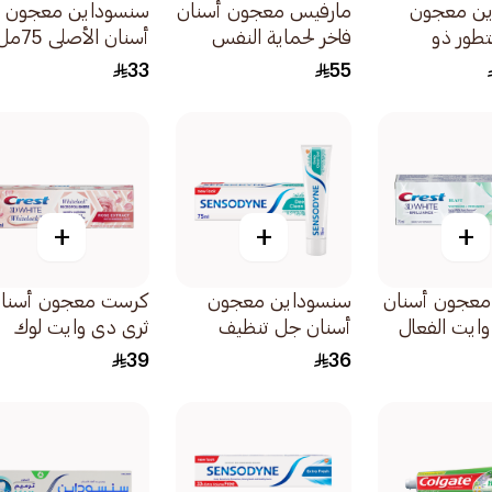
ين معجون
مارفيس معجون أسنان
سنسوداين معجون
طور ذو
فاخر لحماية النفس
أسنان الأصلي 75مل
سريع ومسكن
بنكهة القرفة والنعناع
33
55
اسية الأسنان
الدافئ 85مل
+
+
+
عجون أسنان
سنسوداين معجون
كرست معجون أسنا
ايت الفعال
أسنان جل تنظيف
ثري دي وايت لوك
مثالي ومكثف
عميق مع تقنية تعزيز
بخلاصة الورد اللطيف
39
36
صبغات 75مل
الرغوة 75مل
والملح المعدني المبيض
88مل