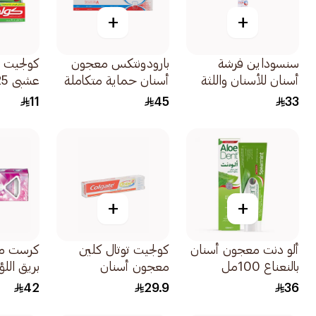
+
+
سنسوداين فرشة
بارودونتكس معجون
كولجيت 
أسنان للأسنان واللثة
أسنان حماية متكاملة
عشبي 125مل
الحساسة متوسطة
إنتعاش زائد 75مل
11
45
33
1قطعة
+
+
ألو دنت معجون أسنان
كولجيت توتال كلين
بالنعناع 100مل
معجون أسنان
بريق اللؤلؤ 1
بالفلورايد والنعناع
42
29.9
36
100مل