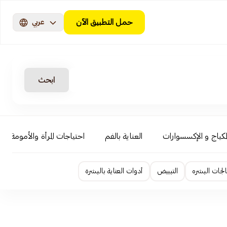
حمل التطبيق الآن
عربي
ابحث
لمكياج و الإكسسوارات
العناية بالفم
احتياجات المرأة والأمومة
لجات البشره
التبييض
أدوات العناية بالبشرة