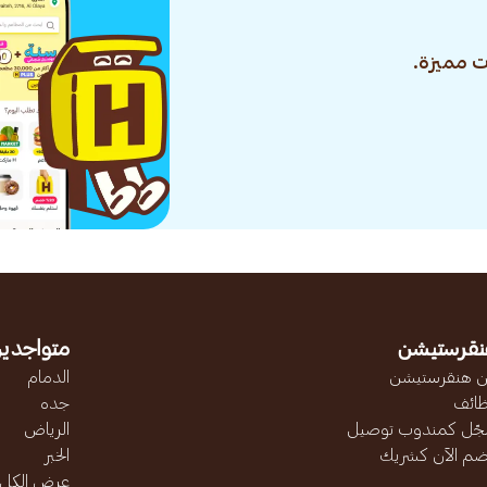
 مميزة.
نقرستيشن
متواجدين
 هنقرستيشن
الدمام
ائف
جده
ّل كمندوب توصيل
الرياض
ضم الآن كشريك
الخبر
عرض الكل..