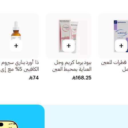
+
+
+
 قطرات للعين
بيوديرما كريم وجل
ذا أورديناري سيروم
العناية بمحيط العين
الكافيين 5% مع إ
عناية بالعين (73e1)
سي جي 30مل
74
168.25