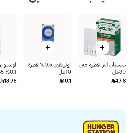
+
+
سيستان الترا قطره عين
أوتريفين 0.5% قطرة
أوبتيلون
30مل
10مل
0.1% 5مل
13.75
10.1
47.8