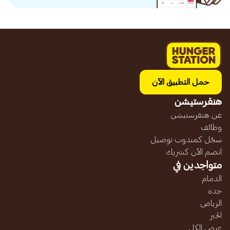
حمل التطبيق الآن
هنقرستيشن
عن هنقرستيشن
وظائف
سجّل كمندوب توصيل
انضم الآن كشريك
متواجدين في
الدمام
جده
الرياض
الخبر
عرض الكل...