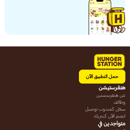
حمل التطبيق الآن
هنقرستيشن
عن هنقرستيشن
وظائف
سجّل كمندوب توصيل
انضم الآن كشريك
متواجدين في