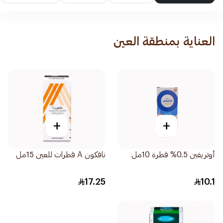
العناية بمنطقة العين
+
+
أوتريفين 0.5% قطرة 10مل
نافكون A قطرات للعين 15مل
17.25
10.1