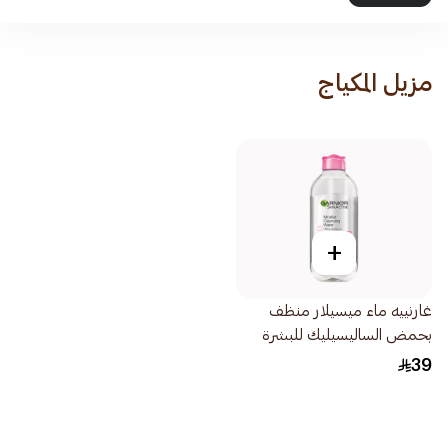
مزيل المكياج
+
غارنييه ماء ميسيلار منظف
بحمض الساليسيليك للبشرة
المعرضة للشوائب 400مل
39