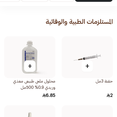
المستلزمات الطبية والوقائية
+
+
حقنة 3مل
محلول ملحي طبيعي مغذي
وريدي 0.9% 500مل
6.85
2