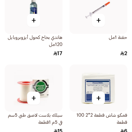
+
+
حقنة 1مل
هاندي بخاخ كحول أيزوبروبايل
120مل
17
2
+
+
فمكو شاش قطعة 2*2 100
سيلك بلاست لاصق طبي 5سم
قطعة
في 5م 1قطعة
15
6