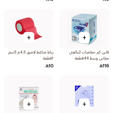
+
+
فاين كير حفاضات للبالغين
رباط ضاغط لاصق 4.5م 5سم
مقاس وسط 44قطعة
1قطعة
10
116
+
+