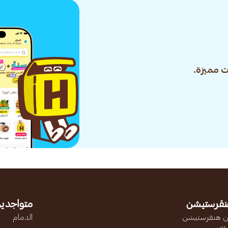
 مميزة.
نقرستيشن
متواجدين
 هنقرستيشن
الدمام