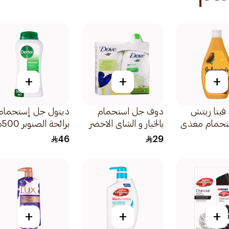
+
+
+
فيتا ريتش
دوف جل استحمام
ديتول جل إستحمام
تحمام مغذي
بالخيار و الشاي الاخضر
برائحة الصنوبر 500مل
دة الكاكاو غني
لجميع أنواع البشرة مع
46
29
ليفة 250مل
+
+
+