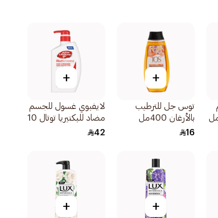
+
+
توس جل للترطيب
لايفبوي غسول للجسم
بالأرغان 400مل
مضاد للبكتيريا توتال 10
500مل
42
16
+
+