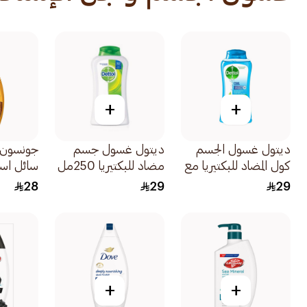
+
+
ديتول غسول الجسم
ديتول غسول جسم
جونسون 
كول المضاد للبكتيريا مع
مضاد للبكتيريا 250مل
سائل اس
ليفة 250مل
بعمق بزب
28
29
29
400مل
+
+