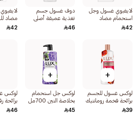
لايفبوي غسول وجل
دوف غسول جسم
لايفبوي
استحمام مضاد
تغذية عميقة أصلي
مضاد للب
للبكتيريا بمعادن البحر
500مل
بالفحم وا
42
46
42
500مل
300مل
+
+
لوكس غسول للجسم
لوكس جل استحمام
لوكس غ
برائحة فخمة رومانتيك
بخلاصة التين 700مل
برائحة ر
هيبيسكوس 500مل
700مل
46
45
39