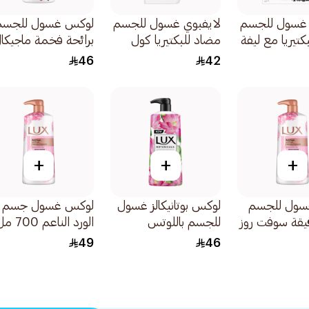
 غسول للجسم
لايفبوي غسول للجسم
لوكس غسول للجسم
كتيريا مع ليفة
مضاد للبكتيريا كول
برائحة فخمة ماجيكا
لنعناع
فريش 500مل
أوركيد 700مل
46
42
+
+
+
سول للجسم
لوكس بوتانيكالز غسول
لوكس غسول جسم
قيقة سوفت روز
للجسم باللوتس
الورد الناعم 700 مل
والعسل 700مل
49
46