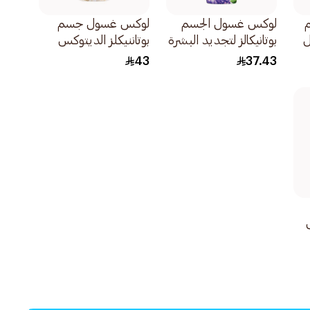
لوكس غسول الجسم
لوكس غسول جسم
ل
بوتانيكالز لتجديد البشرة
بوتاننيكلز الديتوكس
بخلاصة التين وزيت
زهرة الكاميليا والصبار
43
37.43
المسك 500مل
700مل