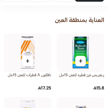
العناية بمنطقة العين
+
+
ريفريش تيرز قطرة للعين 15مل
نافكون A قطرات للعين 15مل
17.25
15.8