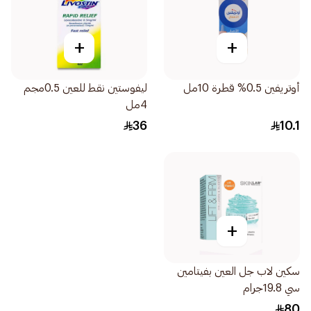
+
+
أوتريفين 0.5% قطرة 10مل
ليفوستين نقط للعين 0.5مجم
4مل
36
10.1
+
سكين لاب جل العين بفيتامين
سي 19.8جرام
80