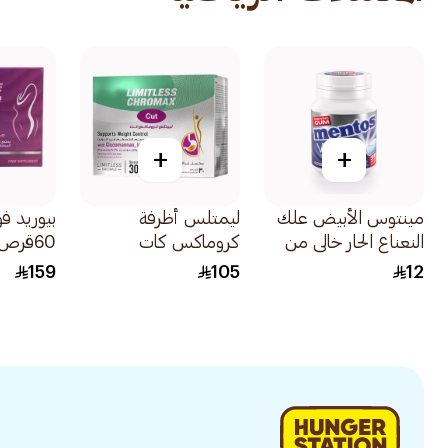
+
+
مينتوس الأبيض علك
ليمتلس أظرفة
بيوريد ف
النعناع الحار خالي من
كروماكس كات
60قرص
السكر 38قطعة
30كيس
159
105
12