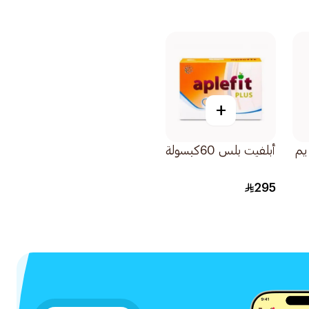
+
يم
أبلفيت بلس 60كبسولة
295