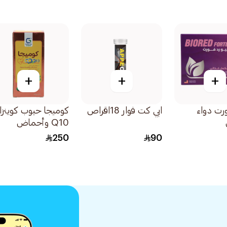
+
+
+
ورت دواء
ابي كت فوار 18اقراص
كوميجا حبوب كوينزا
Q10 وأحماض
أوميجا-3 الدهنية
250
90
مكمل 30قرص