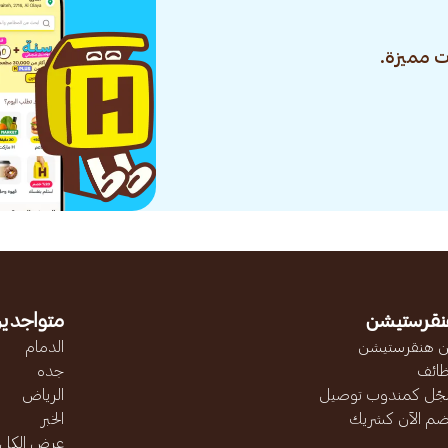
 مميزة.
نقرستيشن
متواجدين
 هنقرستيشن
الدمام
ائف
جده
ّل كمندوب توصيل
الرياض
ضم الآن كشريك
الخبر
عرض الكل..