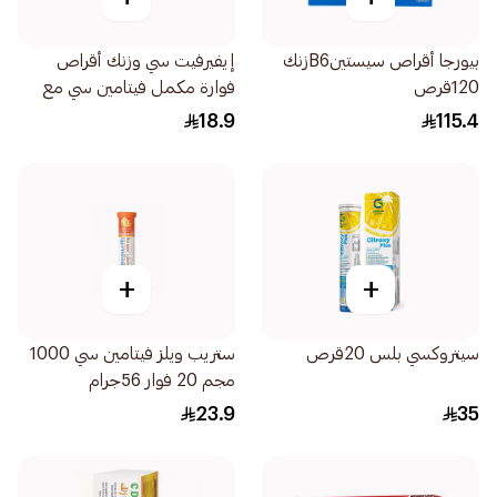
بيورجا أقراص سيستينB6زنك
إيفيرفيت سي وزنك أقراص
120قرص
فوارة مكمل فيتامين سي مع
الزنك 20اقراص
18.9
115.4
+
+
سيتروكسي بلس 20قرص
ستريب ويلز فيتامين سي 1000
مجم 20 فوار 56جرام
23.9
35