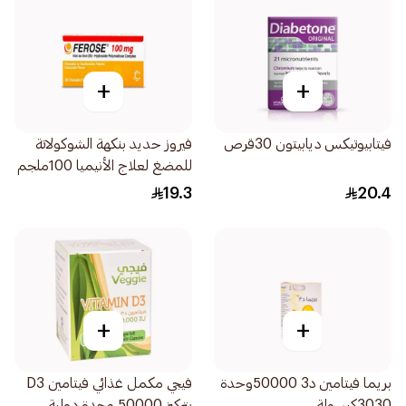
+
+
فيتابيوتيكس ديابيتون 30قرص
فيروز حديد بنكهة الشوكولاتة
للمضغ لعلاج الأنيميا 100ملجم
30قرص
19.3
20.4
+
+
بريما فيتامين د3 50000وحدة
فيجي مكمل غذائي فيتامين D3
3030كبسولة
بتركيز 50000 وحدة دولية