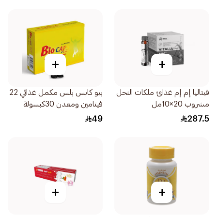
+
+
فيتاليا إم إم غذائ ملكات النحل
بيو كابس بلس مكمل غذائي 22
مشروب 20×10مل
فيتامين ومعدن 30كبسولة
49
287.5
+
+