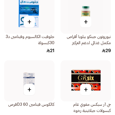
+
+
نيوروتون جينكو بيلوبا أقراص
جلوفيت الكالسيوم وفيتامين د3
مكمل غذائي لدعم التركيز
30كبسولة
والذاكرة 30اقراص
21
29
+
+
جي آر سيكس مقوي عام
كالكوس فيتامين D3 60قرص
كبسولات جيلاتينية رخوة