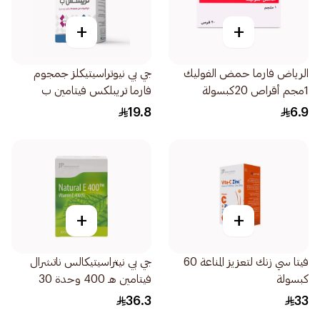
+
+
الرياض فارما حمض الفوليك
جي بي نيوتراسيتيكلز جمجوم
1مجم أقراص 20كبسولة
فارما تريبلكس فيتامين ب
30قرص
19.8
6.9
+
+
فيتا سي زنك لتعزيز المناعة 60
جي بي نيتراسيتيكالس ناتشرال
كبسولة
فيتامين هـ 400 وحدة 30
كبسولة
36.3
33