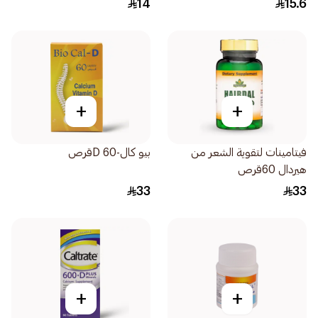
14
15.6
+
+
فيتامينات لتقوية الشعر من
بيو كال-D 60قرص
هيردال 60قرص
33
33
+
+