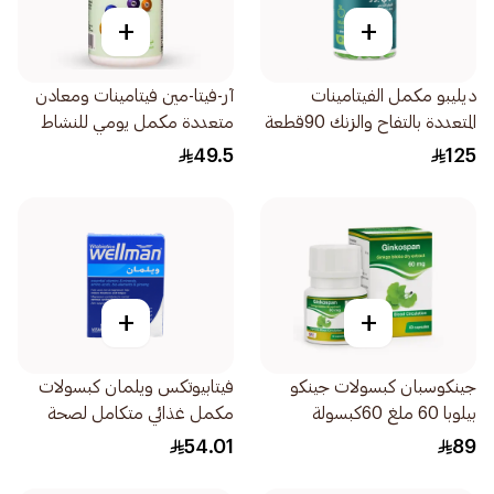
+
+
ديليبو مكمل الفيتامينات
آر-فيتا-مين فيتامينات ومعادن
المتعددة بالتفاح والزنك 90قطعة
متعددة مكمل يومي للنشاط
90اقراص
49.5
125
+
+
جينكوسبان كبسولات جينكو
فيتابيوتكس ويلمان كبسولات
بيلوبا 60 ملغ 60كبسولة
مكمل غذائي متكامل لصحة
الرجال 30قطعة
54.01
89