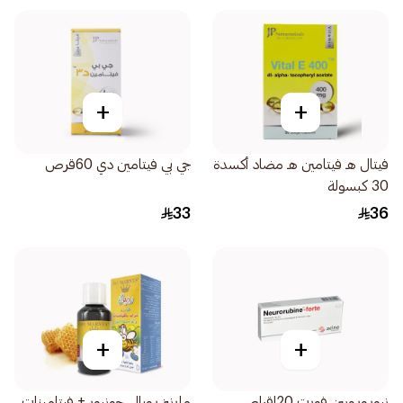
+
+
فيتال هـ فيتامين هـ مضاد أكسدة
جي بي فيتامين دي 60قرص
30 كبسولة
33
36
+
+
نيوروروبين فورت 20اقراص
مارنيز رويال جونيور + فيتامينات