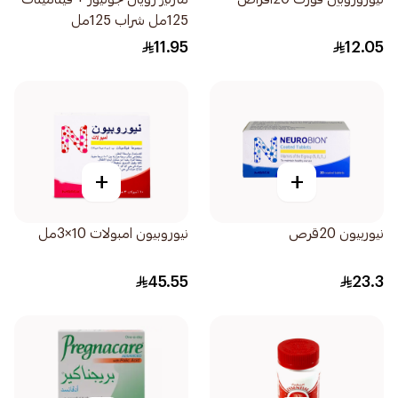
125مل شراب 125مل
11.95
12.05
+
+
نيوربيون 20قرص
نيوروبيون امبولات 10×3مل
45.55
23.3