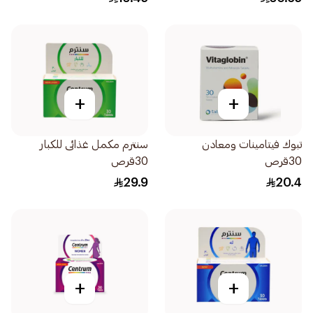
+
+
تبوك فيتامينات ومعادن
سنترم مكمل غذائى للكبار
30قرص
30قرص
29.9
20.4
+
+