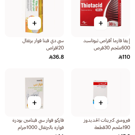
+
+
إيفا فارما أقراص ثيوتاسيد
سي دي فيتا فوار برتقال
600ملجم 30قرص
20اقراص
36.8
110
+
+
فيرومني كبريتات الحديدوز
فاركو فوار سي فيتامين بودرة
190ملجم 30قطعة
فوارة بالبرتقال 1000جرام