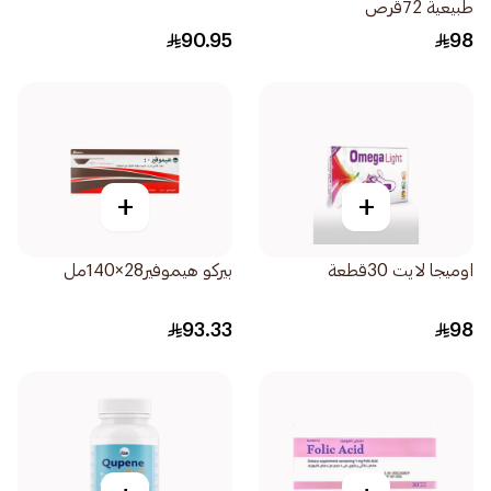
طبيعية 72قرص
90.95
98
+
+
اوميجا لايت 30قطعة
بيركو هيموفير28×140مل
93.33
98