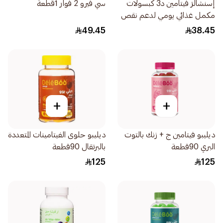
إسنشالز فيتامين د3 كبسولات
سي فيرو 2 فوار 1قطعة
مكمل غذائي يومي لدعم نقص
العظام 60كبسولة
49.45
38.45
+
+
ديليبو فيتامين ج + زنك بالتوت
ديليبو حلوى الفيتامينات المتعددة
البري 90قطعة
بالبرتقال 90قطعة
125
125