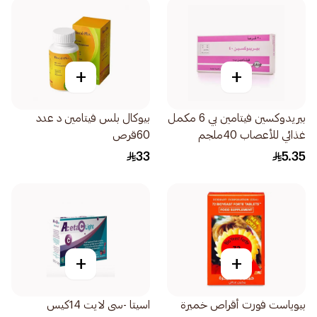
+
+
بيريدوكسين فيتامين بي 6 مكمل
بيوكال بلس فيتامين د عدد
غذائي للأعصاب 40ملجم
60قرص
20اقراص
33
5.35
+
+
بيوياست فورت أقراص خميرة
اسيتا -سى لايت 14كيس