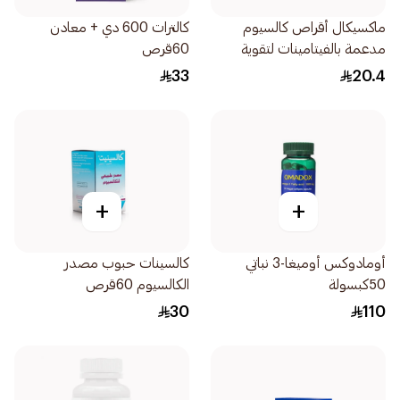
ماكسيكال أقراص كالسيوم
كالترات 600 دي + معادن
مدعمة بالفيتامينات لتقوية
60قرص
العظام 30ااقراص
33
20.4
+
+
أومادوكس أوميغا-3 نباتي
كالسينات حبوب مصدر
50كبسولة
الكالسيوم 60قرص
30
110