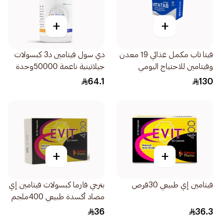
+
+
فيتا تاب مكمل غذائي 19 معدن
دي سول فيتامين د3 كبسولات
وفيتامين للاحتياج اليومي
جيلاتينية ناعمة 50000وحدة
والضعف العام 60قرص
دولية 20كبسولة
64.1
130
+
+
فيتامين إي طبيعي 30قرص
بترجي فارما كبسولات فيتامين إي
مضاد أكسدة طبيعي 400ملجم
30كبسولة
36
36.3