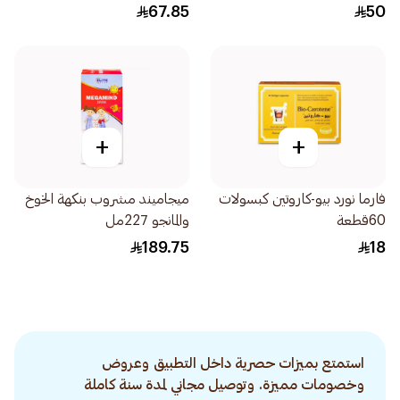
16كبسولة
67.85
50
+
+
فارما نورد بيو-كاروتين كبسولات
ميجاميند مشروب بنكهة الخوخ
60قطعة
والمانجو 227مل
189.75
18
استمتع بميزات حصرية داخل التطبيق وعروض
وخصومات مميزة. وتوصيل مجاني لمدة سنة كاملة