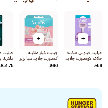
+
+
جيليت فينوس ماكينة
جيليت غيار ماكينة
جيليت ما
حلاقة كومفورت جلايد
كمفورت جلايد سبا بريز
ماش3 بشفرتين 1قطعة
بريز للنساء 1قطعة
4قطعة
51.75
96
69