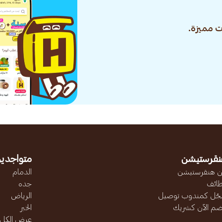
 مميزة.
نقرستيشن
متواجدين
 هنقرستيشن
الدمام
ائف
جده
ّل كمندوب توصيل
الرياض
ضم الآن كشريك
الخبر
عرض الكل..