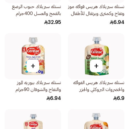
نستله سيريلاك هريس فواكه موز
نستله سيريلاك حبوب الرضع
وتفاح وكمثرى وبرتقال للأطفال
بالقمح والعسل 400جرام
من 6 شهور 90جرام
32.95
6.94
+
+
نستله سيريلاك هريس الفواكه
نستله سيريلاك بيوريه الموز
والخضروات البروكلي والجزر
والتفاح والشوفان 90جرام
الأبيض والتفاح والكمثرى
6.94
6.9
90جرام