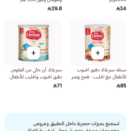
29.8
34
+
+
نستله سيريلاك دقيق الحبوب
سيريلاك أرز خالي من الغلوتين
للأطفال مع الحليب - قمح وتمر
دقيق الحبوب والحليب للأطفال
1كجم
من عمر 6 أشهر 1كجم
71
85
استمتع بميزات حصرية داخل التطبيق وعروض
وخصومات مميزة. وتوصيل مجاني لمدة سنة كاملة