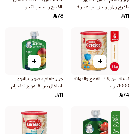
بالقرع والموز والجزر من عمر 6
بالقمح والعسل 1كيلو
أشهر 90جرام
78
11
+
+
نستله سيريلاك بالقمح والفواكه
جربر طعام عضوي بالمانجو
1000جرام
للأطفال من 6 شهور 90جرام
11
74