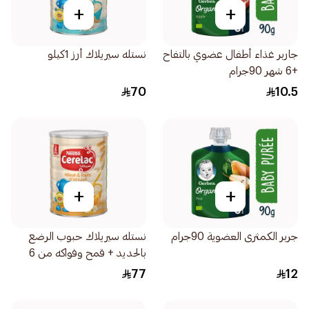
+
+
جاربر غذاء أطفال عضوي بالتفاح
نستله سيريلاك أرز 1كيلو
+6 شهر 90جرام
70
10.5
+
+
جربر الكمثرى العضوية 90جرام
نستله سيريلاك حبوب الرضع
بالحديد + قمح وفواكه من 6
شهور 1كيلو
77
12