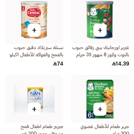
+
+
غيربر اورجانيك بيبي رقائق حبوب
نستله سيريلاك دقيق حبوب
بالتوت والموز 8 شهور 35 جرام
بالقمح والفواكه للأطفال 1كيلو
74
14.39
+
+
جربر طعام للأطفال عضوي
جيربير طعام اطفال قمح
200جرام
وشوفان وموز 200 غم