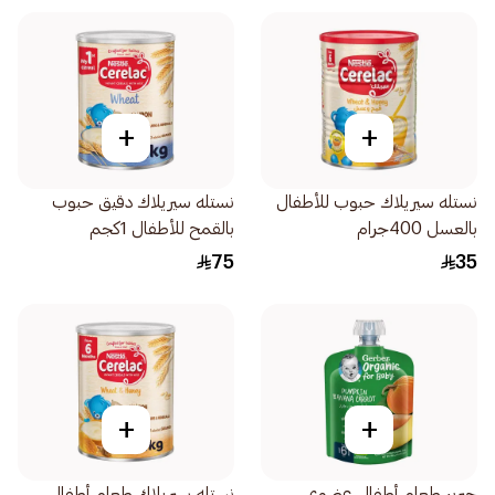
+
+
نستله سيريلاك حبوب للأطفال
نستله سيريلاك دقيق حبوب
بالعسل 400جرام
بالقمح للأطفال 1كجم
75
35
+
+
جيربر طعام أطفال عضوي
نستله سيريلاك طعام أطفال