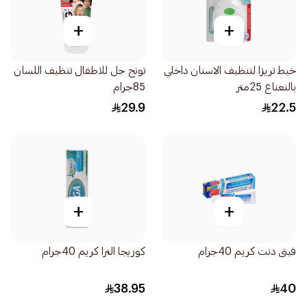
+
+
خيط تريزا لتنظيف الاسنان داخلي
تونج جل للاطفال تنظيف اللسان
بالنعناع 25متر
85جرام
29.9
22.5
+
+
فيتى دنت كريم 40جرام
كوريجا الترا كريم 40جرام
38.95
40