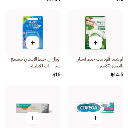
+
+
أوبتيما ألودينت خيط أسنان
اورال بى خيط الاسنان مشمع
بالصبار 30متر
ستين تاب 1قطعة
16
14.5
+
+