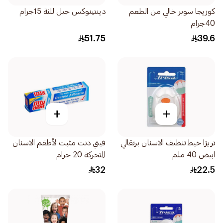
كوريجا سوبر خالي من الطعم
دينتينوكس جيل للثة 15جرام
40جرام
51.75
39.6
+
+
تريزا خيط تنظيف الاسنان برتقالي
فيتي دنت مثبت لأطقم الاسنان
ابيض 40 ملم
المتحركة 20 جرام
32
22.5