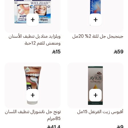
+
+
جينجيجل جل للثة 2% 20مل
ويلزايد مناديل تنظيف الأسنان
ومنعش للفم 12حبة
15
59
+
+
أفيوس زيت القرنفل 15مل
تونج جل ناتشورال تنظيف اللسان
85جرام
41.4
9