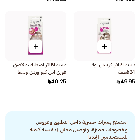
+
+
ديبند اظافر فرينش لوك
ديبند اظافر اصطناعية لاصق
24قطعة
فورى اس كيو وردى وسط
24قطعة
40.25
49.95
استمتع بميزات حصرية داخل التطبيق وعروض
وخصومات مميزة. وتوصيل مجاني لمدة سنة كاملة
للمستخدمين الجدد!