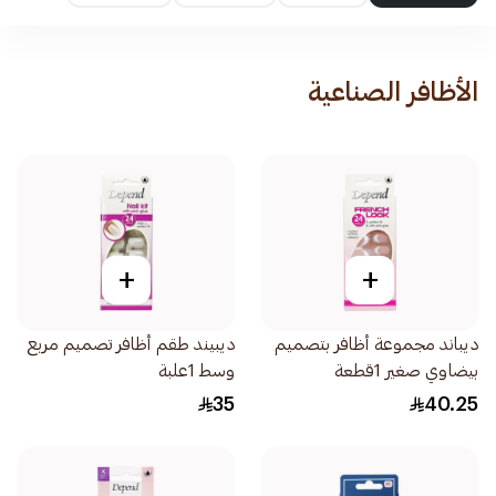
الأظافر الصناعية
+
+
ديباند مجموعة أظافر بتصميم
ديبيند طقم أظافر تصميم مربع
بيضاوي صغير 1قطعة
وسط 1علبة
35
40.25