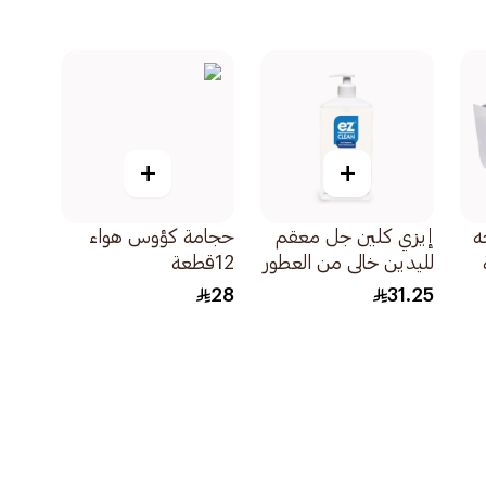
+
+
ه
إيزي كلين جل معقم
حجامة كؤوس هواء
لليدين خالي من العطور
12قطعة
500مل
28
31.25