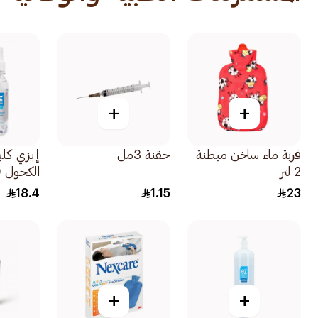
+
+
قربة ماء ساخن مبطنة
حقنة 3مل
إيزي كل
2 لتر
الكحول 70% 150مل
18.4
1.15
23
+
+