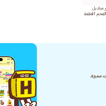
 مناديل
حم 1قطعة
 مميزة.