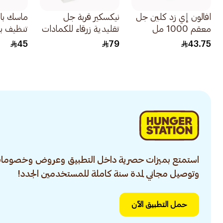
افالون إي زد كلين جل
نيكسكير قربة جل
ماسك بار
معقم 1000 مل
تقليدية زرقاء للكمادات
تنظيف بالف
الباردة والحارة 1قطعة
45
79
43.75
استمتع بميزات حصرية داخل التطبيق وعروض وخصومات
وتوصيل مجاني لمدة سنة كاملة للمستخدمين الجدد!
حمل التطبيق الآن