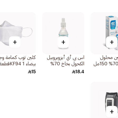
+
+
+
ين محلول
اس بي أي أيزوبروبيل
كلين توب كمامة وج
الكحول بخاخ 70%
بيضاء KF94 1قطعة
250 مل
15
18.4
+