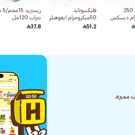
سيريتايد 250
فليكسوتايد
ريسبري
ام ديسكس
50ميكروجرام ايفوهيلر
شراب 120مل
120بخة معايرة 1قطعة
37.8
51.2
 مميزة.