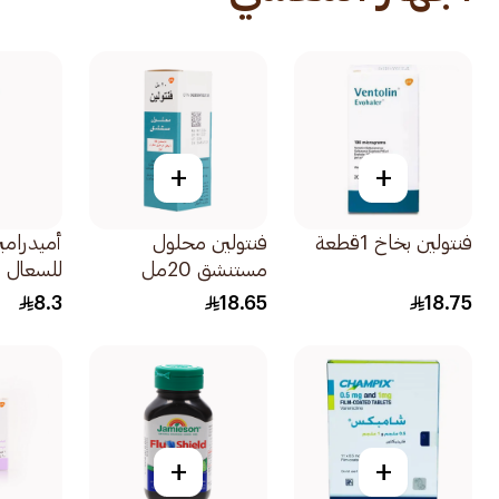
+
+
فنتولين بخاخ 1قطعة
فنتولين محلول
أميدرام
مستنشق 20مل
للسعال 120مل
8.3
18.65
18.75
+
+