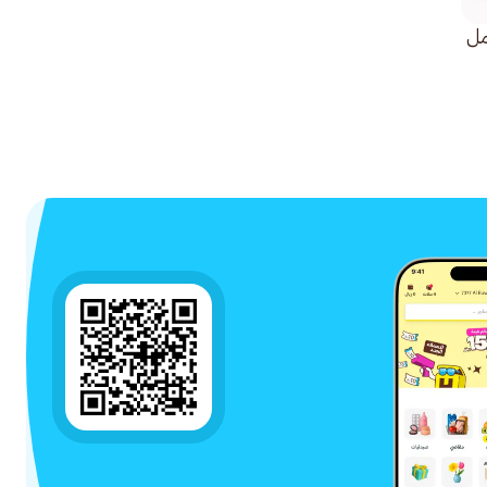
د 15مجم/5 مل