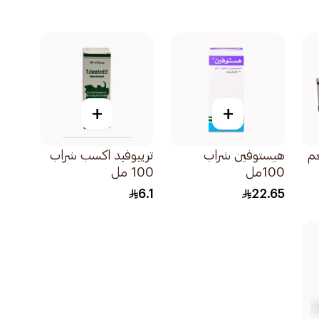
+
+
غم
هيستوفين شراب
تريبوفيد اكسب شراب
100مل
100 مل
6.1
22.65