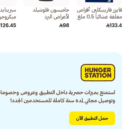
فايزر فارينيكلين أقراص
جاميسون فلوشيلد
مغلفة غشائياً 0.5 ملغ
لأعراض البرد
ميكروجر
& 1 ملغ 1قطعة
20كبسولة
60 بخة 1قطعة
126.45
98
133.4
استمتع بميزات حصرية داخل التطبيق وعروض وخصومات
وتوصيل مجاني لمدة سنة كاملة للمستخدمين الجدد!
حمل التطبيق الآن