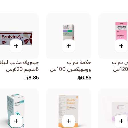
+
+
+
ين شراب
حكمة شراب
جينيريك مذيب للبل
برومهيكسين 100مل
8ملجم 20قرص
8.85
6.85
+
+
+