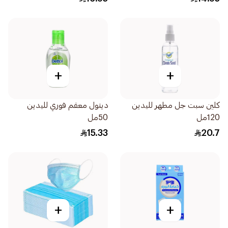
+
+
كلين سبت جل مطهر لليدين
ديتول معقم فوري لليدين
120مل
50مل
15.33
20.7
+
+