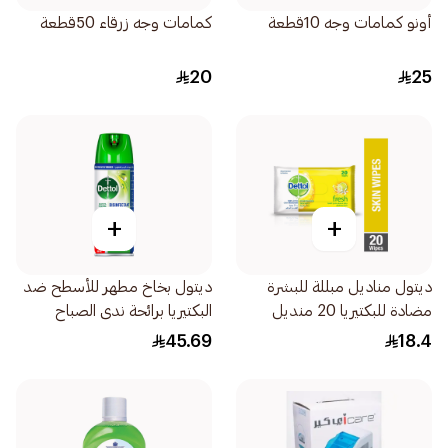
أونو كمامات وجه 10قطعة
كمامات وجه زرقاء 50قطعة
20
25
+
+
ديتول مناديل مبللة للبشرة
ديتول بخاخ مطهر للأسطح ضد
مضادة للبكتيريا 20 منديل
البكتيريا برائحة ندى الصباح
450مل
45.69
18.4