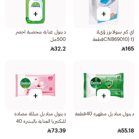
+
+
اي كير نيبولايزر ؤىلا
ديتول عناية شخصية اخضر
(CNB69010) 1قطعة
500مل
32.2
165
+
+
ديتول مناديل مطهرة 40قطعة
ديتول مناديل مبللة مضادة
للبكتيريا العناية بالبشرة 40
منديل
73.39
55.18