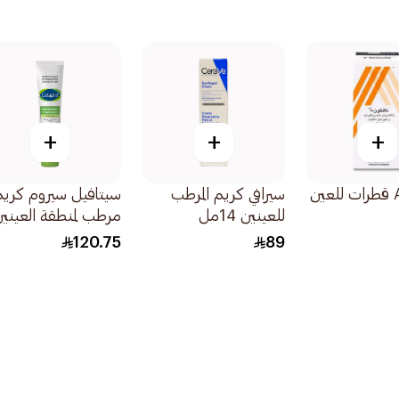
+
+
+
نافكون A قطرات للعين
سيرافي كريم المرطب
سيتافيل سيروم كريم
للعينين 14مل
مرطب لمنطقة العيني
14مل
120.75
89