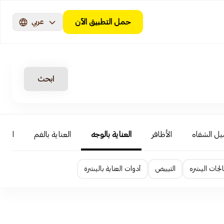
حمل التطبيق الآن
عربي
ابحث
ل الشفاه
الأظافر
العناية بالوجه
العناية بالفم
احتيا
لجات البشره
التبييض
أدوات العناية بالبشرة