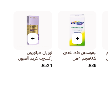
+
+
ليفوستين نقط للعين
لوريال هيالورون
ن
0.5مجم 4مل
إكسبرت كريم العيون
15مل
52.1
36