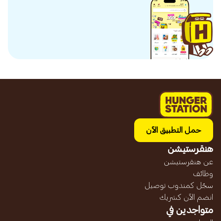
حمل التطبيق الآن
هنقرستيشن
عن هنقرستيشن
وظائف
سجّل كمندوب توصيل
انضم الآن كشريك
متواجدين في