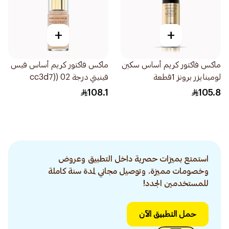
+
+
ماكس فاكتور كريم أساس سكين
ماكس فاكتور كريم أساس فيس
لومينايزر برونز 1قطعة
فينيتي درجة 02 (cc3d7)
30مل
108.1
105.8
استمتع بميزات حصرية داخل التطبيق وعروض
وخصومات مميزة. وتوصيل مجاني لمدة سنة كاملة
للمستخدمين الجدد!
حمل التطبيق الآن