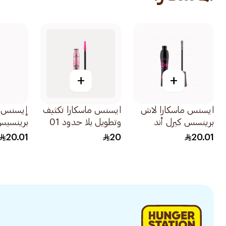
+
+
ايسنس ماسكارا لاش
ايسنس ماسكارا تكثيف
إيسنس م
برينسس كيرل أند
وتطويل بلا حدود 01
برينسيس
فوليوم لرفع وتكثيف
اسود 1قطعة
1قطعة
20.01
20
20.01
الرموش 1قطعة