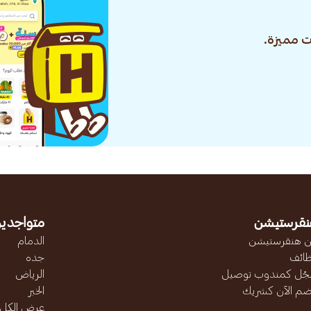
 مميزة.
نقرستيشن
متواجدين
 هنقرستيشن
الدمام
ائف
جده
ّل كمندوب توصيل
الرياض
ضم الآن كشريك
الخبر
عرض الكل..