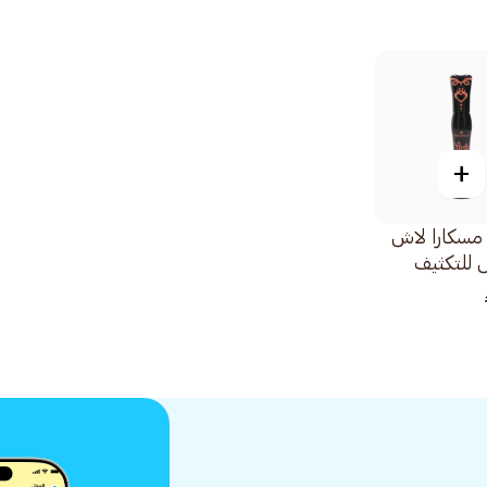
+
سكارا لاش
 للتكثيف