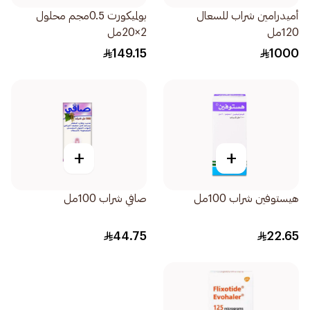
أميدرامين شراب للسعال
بولميكورت 0.5مجم محلول
120مل
2×20مل
149.15
1000
+
+
هيستوفين شراب 100مل
صافي شراب 100مل
44.75
22.65