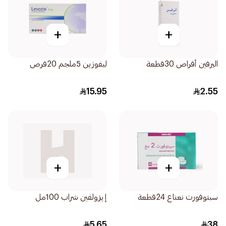
+
+
اليرفين أقراص 30قطعة
ليفوزين 5ملجم 20قرص
15.95
2.55
+
+
سبتوفورت نعناع 24قطعة
إيزولفين شراب 100مل
5.65
38