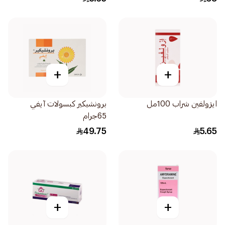
+
+
ايزولفين شراب 100مل
برونشيكير كبسولات آيفي
65جرام
49.75
5.65
+
+