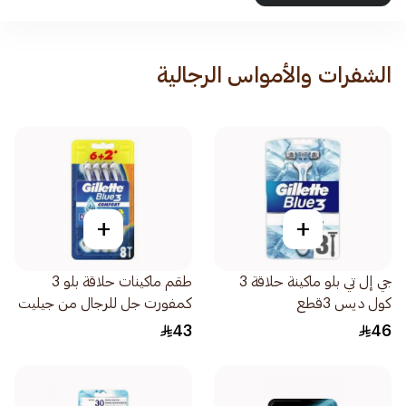
الشفرات والأمواس الرجالية
+
+
جي إل تي بلو ماكينة حلاقة 3
طقم ماكينات حلاقة بلو 3
كول ديس 3قطع
كمفورت جل للرجال من جيليت
8قطعة
43
46