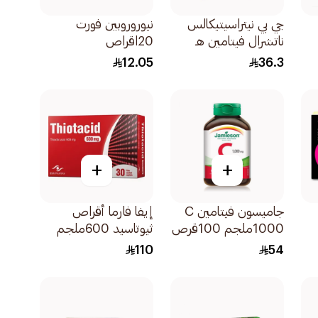
جي بي نيتراسيتيكالس
نيوروروبين فورت
ناتشرال فيتامين هـ
20اقراص
400 وحدة 30
12.05
36.3
كبسولة
+
+
جاميسون فيتامين C
إيفا فارما أقراص
1000ملجم 100قرص
ثيوتاسيد 600ملجم
30قرص
110
54