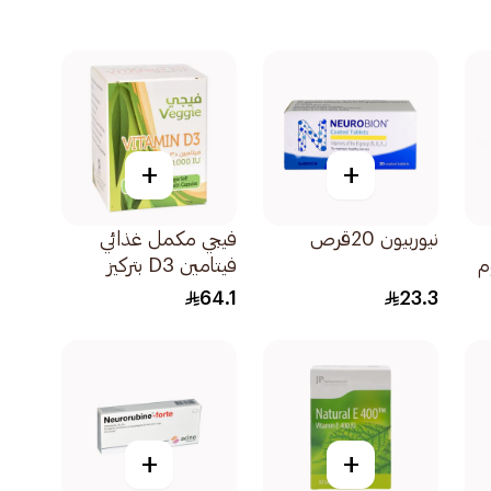
+
+
نيوربيون 20قرص
فيجي مكمل غذائي
م
فيتامين D3 بتركيز
50000 وحدة دولية
64.1
23.3
لتعزيز صحة العظام
20قرص
+
+