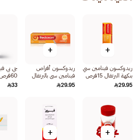
+
+
ريدوكسون فيتامين سي
ريدوكسون أقراص
جي بي في
بنكهة البرتقال 15قرص
فيتامين سي بالبرتقال
60قرص
15قرص
33
29.95
29.95
+
+