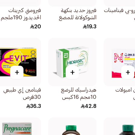
و-بي فيتامينات
فيروز حديد بنكهة
فيرومني كبريتات
الشوكولاتة للمضغ
الحديدوز 190ملجم
لعلاج الأنيميا
30قطعة
20
19.3
100ملجم 30قرص
+
+
+
ن امبولات
هيدراسيك للرضع
فيتامين إي طبيعي
10مجم 16كيس
30قرص
36.3
42.8