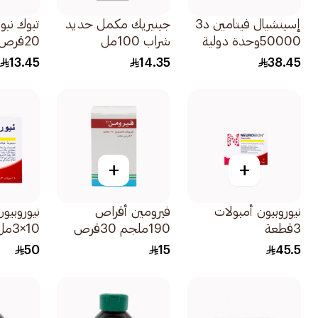
إسينشيال فيتامين د3
جينيريك مكمل حديد
تبوك نيور
50000وحدة دولية
شراب 100مل
20قرص
12كبسولة
13.45
14.35
38.45
+
+
نيوروبيون أمبولات
فيرومين أقراص
نيوروبيو
3قطعة
190ملجم 30قرص
10×3مل
50
15
45.5