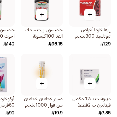
+
+
إيفا فارما أقراص
جاميسون زيت سمك
جاميسون
ثيوتاسيد 300ملجم
القد 100كبسولة
الحوت 90كبسولة
60قرص
142
96.15
129
+
+
ديبوفيت ب12 مكمل
مستر فيتامين فيتامين
أركوفارما
فيتامين ب 2قطعة
سي فوار 1000ملجم
60قرص
20قرص
92
19.9
7.85