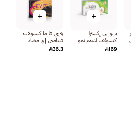
+
+
بريورين إكسترا
بترجي فارما كبسولات
كبسولات لدعم نمو
فيتامين إي مضاد
الشعر وتقويته
أكسدة طبيعي
36.3
169
60كبسولة
30كبسولة