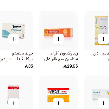
+
+
+
تامين دي
ريدوكسون أقراص
تبوك ديفيدو
فيتامين سي بالبرتقال
ديكلوفيناك الصوديو
15قرص
75ملغ 20كبسولة
35
29.95
+
+
+