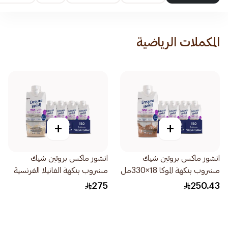
المكملات الرياضية
+
+
انشور ماكس بروتين شيك
انشور ماكس بروتين شيك
مشروب بنكهة الموكا 18×330مل
مشروب بنكهة الفانيلا الفرنسية
18×330مل
275
250.43