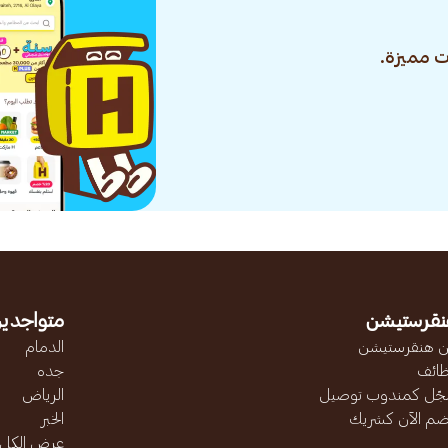
 مميزة.
نقرستيشن
متواجدين
 هنقرستيشن
الدمام
ائف
جده
ّل كمندوب توصيل
الرياض
ضم الآن كشريك
الخبر
عرض الكل..