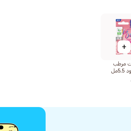
+
يت مرطب
5.مل