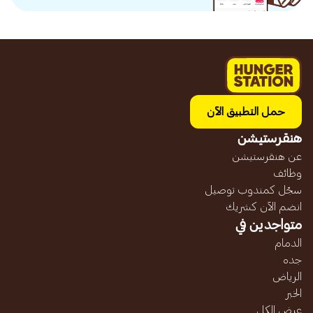
حمل التطبيق الآن
هنقرستيشن
عن هنقرستيشن
وظائف
سجّل كمندوب توصيل
انضم الآن كشريك
متواجدين في
الدمام
جده
الرياض
الخبر
عرض الكل...