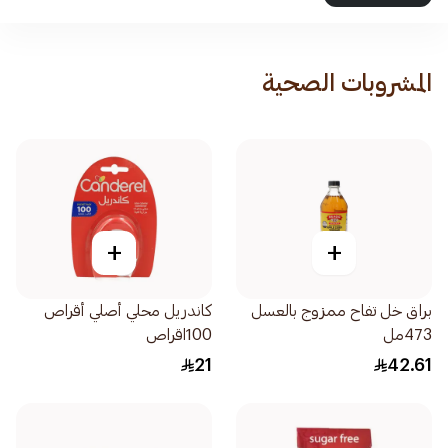
المشروبات الصحية
+
+
براق خل تفاح ممزوج بالعسل
كاندريل محلي أصلي أقراص
473مل
100اقراص
21
42.61