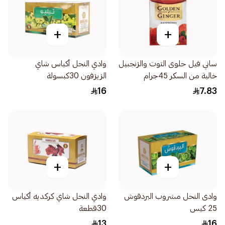
+
+
ساني فيل حلوى التوت والزنجبيل
وادي النحل أكياس شاي
خالية من السكر 45جرام
الزيزفون 30كبسولة
16
7.83
+
+
وادى النحل مشروب البردقوش
وادي النحل شاي كركديه أكياس
25 كيس
30قطعة
13
16