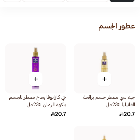
عطور الجسم
+
+
جيه سي معطر جسم برائحة
جي كازانوفا بخاخ معطر للجسم
الفانيليا 235مل
بنكهة الرمان 235مل
20.7
20.7