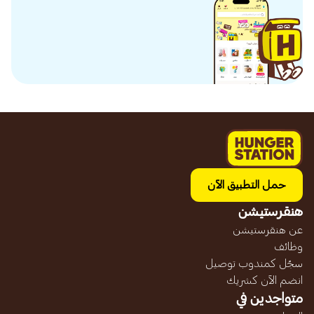
حمل التطبيق الآن
هنقرستيشن
عن هنقرستيشن
وظائف
سجّل كمندوب توصيل
انضم الآن كشريك
متواجدين في