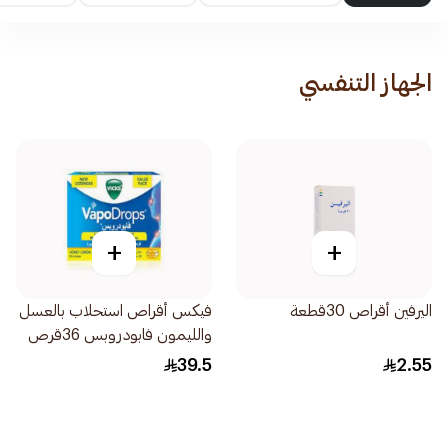
الجهاز التنفسي
+
+
اليرفين أقراص 30قطعة
فيكس أقراص استحلاب بالعسل
والليمون فابودروبس 36قرص
39.5
2.55