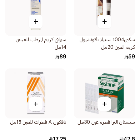
+
+
سكين1004 سنتيلا باكوتشيول
سيرافي كريم المرطب للعينين
كريم العين 20مل
14مل
89
59
+
+
سيستان الترا قطره عين 30مل
نافكون A قطرات للعين 15مل
17.25
47.8