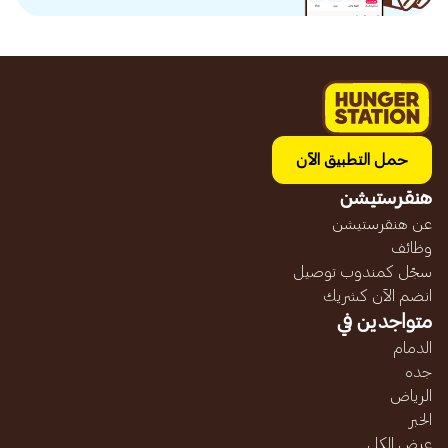
حمل التطبيق الآن
هنقرستيشن
عن هنقرستيشن
وظائف
سجّل كمندوب توصيل
انضم الآن كشريك
متواجدين في
الدمام
جده
الرياض
الخبر
عرض الكل...