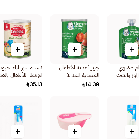
+
+
+
ام عضوي
جربر أغذية الأطفال
نستله سيريلاك حبو
لموز والتوت
العضوية المغذية
الإفطار للأطفال بالق
التوت الأسود
منتفخات الطماطم
والفواكه المغذية
35.13
14.39
للأطفال من عمر 6
والجزر من سن 10 أشهر
400جرام
35جرام
+
+
+