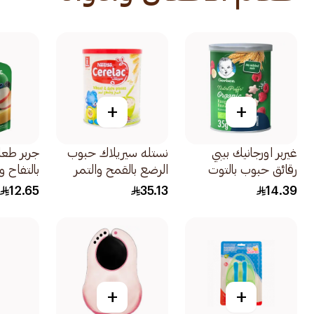
+
+
غيربر اورجانيك بيبي
نستله سيريلاك حبوب
جربر طع
رقائق حبوب بالتوت
الرضع بالقمح والتمر
بالتفاح وا
والموز 8 شهور 35 جرام
400جرام
الأزرق و
12.65
35.13
14.39
أشهر 90جرام
+
+