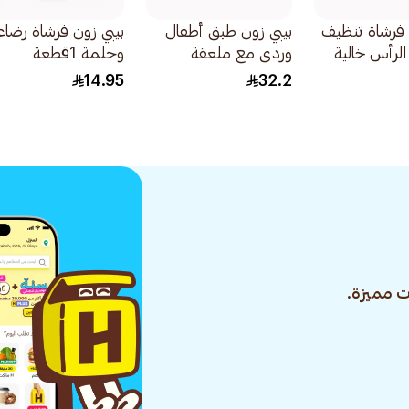
 فرشاة تنظيف
بيبي زون طبق أطفال
بيبي زون فرشاة رضاع
لرأس خالية
وردي مع ملعقة
وحلمة 1قطعة
ه 1قطعة
2قطعة
14.95
32.2
 مميزة.