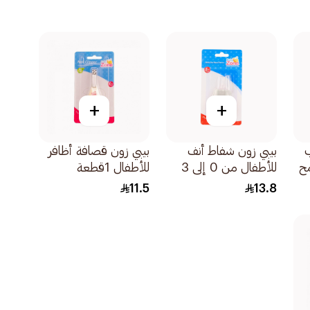
+
+
ب
بيبي زون شفاط أنف
بيبي زون قصافة أظافر
مح
للأطفال من 0 إلى 3
للأطفال 1قطعة
سنوات مع غطاء
11.5
13.8
1قطعة