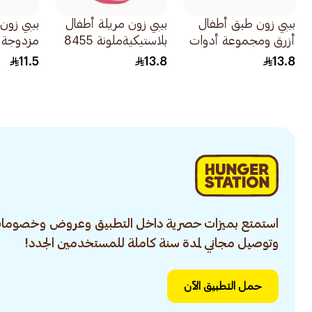
بيبي زون طبق أطفال
بيبي زون مريلة أطفال
بيبي زون
أزرق ومجموعة أدوات
بلاستيكيةملونة 8455
مزدوجة ا
تناول الطعام 3قطعة
1قطعة
من بي اف اي
11.5
13.8
13.8
استمتع بميزات حصرية داخل التطبيق وعروض وخصومات
وتوصيل مجاني لمدة سنة كاملة للمستخدمين الجدد!
حمل التطبيق الآن