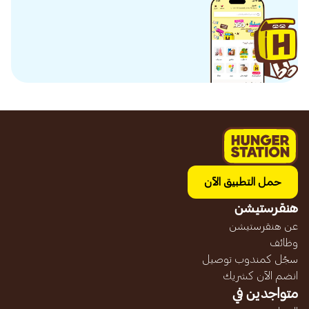
حمل التطبيق الآن
هنقرستيشن
عن هنقرستيشن
وظائف
سجّل كمندوب توصيل
انضم الآن كشريك
متواجدين في