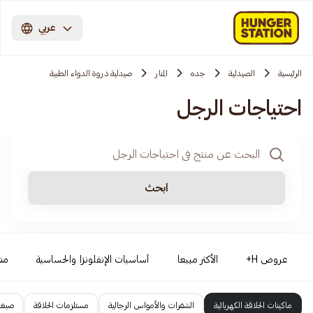
عربي
الرئيسية
الصيدلية
جده
المنار
صيدلية ذروة الدواء الطبية
احتياجات الرجل
ابحث
عروض H+
الأكثر مبيعا
أساسيات الإنفلونزا والحساسية
من
ماكينات الحلاقة الكهربائية
الشفرات والأمواس الرجالية
مستلزمات الحلاقة
صبغا