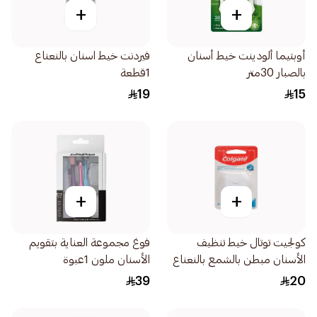
+
+
أوبتيما ألودينت خيط أسنان
فيردنت خيط اسنان بالنعناع
بالصبار 30متر
1قطعة
19
15
+
+
كولجيت توتال خيط تنظيف
فوغ مجموعة العناية بتقويم
الأسنان مبطن بالشمع بالنعناع
الأسنان ملون 1عبوة
25متر
39
20