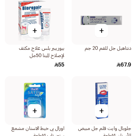
+
+
دنتاهيل جل للفم 20 جم
بيوريبير بلس علاج مكثف
لإصلاح المينا 50مل
55
67.9
+
+
جلوبال وايت قلم جل مبيض
اورال بى خيط الاسنان مشمع
للأسنان 1قطعة
ستين تاب 1قطعة