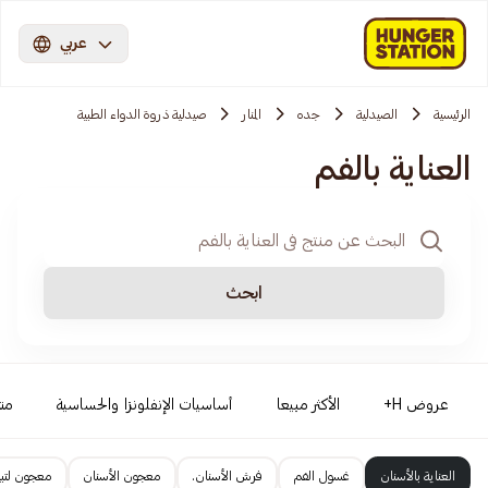
عربي
الرئيسية
الصيدلية
جده
المنار
صيدلية ذروة الدواء الطبية
العناية بالفم
ابحث
عروض H+
الأكثر مبيعا
أساسيات الإنفلونزا والحساسية
من
العناية بالأسنان
غسول الفم
فرش الأسنان.
معجون الأسنان
معجون لتبي