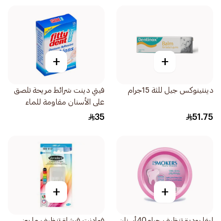
+
+
دينتينوكس جيل للثة 15جرام
فيتي دينت شرائط مريحة تلصق
على الأسنان مقاومة للماء
15قطعة
35
51.75
+
+
ايفا بودرة تنظيف جرام40أسنان
فيرادنت فرشاة تنظيف ما بين