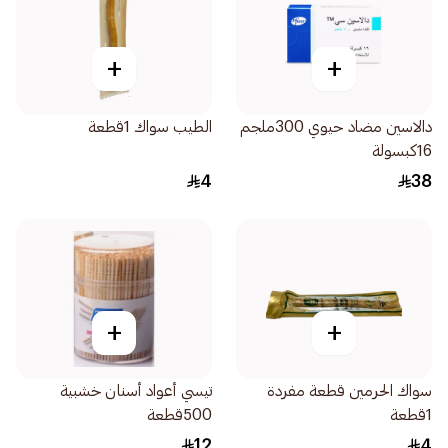
+
+
دالاسين مضاد حيوي 300ملجم
الطيب سواك 1قطعة
16كبسولة
4
38
+
+
سواك الحرمين قطعة مفردة
تيسي أعواد أسنان خشبية
1قطعة
500قطعة
12
4