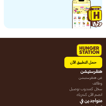
حمل التطبيق الآن
هنقرستيشن
عن هنقرستيشن
وظائف
سجّل كمندوب توصيل
انضم الآن كشريك
متواجدين في