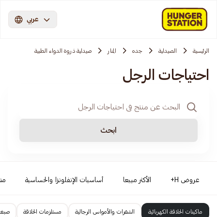
عربي
الرئيسية
الصيدلية
جده
المنار
صيدلية ذروة الدواء الطبية
احتياجات الرجل
ابحث
عروض H+
الأكثر مبيعا
أساسيات الإنفلونزا والحساسية
من
ماكينات الحلاقة الكهربائية
الشفرات والأمواس الرجالية
مستلزمات الحلاقة
صبغا