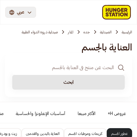
عربي
الرئيسية
الصيدلية
جده
المنار
صيدلية ذروة الدواء الطبية
العناية بالجسم
ابحث
عروض H+
الأكثر مبيعا
أساسيات الإنفلونزا والحساسية
من
عطور الجسم
كريمات ومرطبات الجسم
العناية باليدين والقدمين
زيت و بودرة