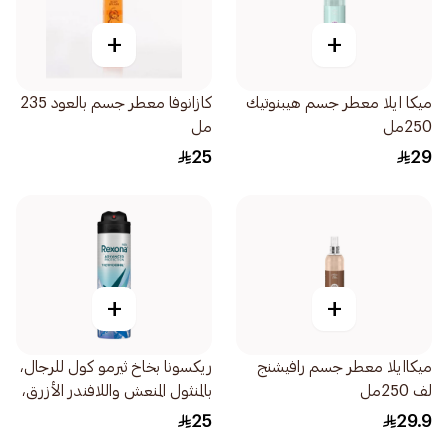
+
+
ميكا ايلا معطر جسم هيبنوتيك
كازانوفا معطر جسم بالعود 235
250مل
مل
25
29
+
+
ميكاايلا معطر جسم رافيشنج
ريكسونا بخاخ ثيرمو كول للرجال،
لف 250مل
بالمنثول المنعش واللافندر الأزرق،
150مل
25
29.9