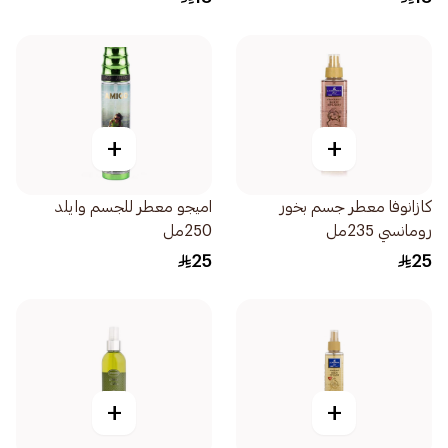
+
+
كازانوفا معطر جسم بخور
اميجو معطر للجسم وايلد
رومانسي 235مل
250مل
25
25
+
+