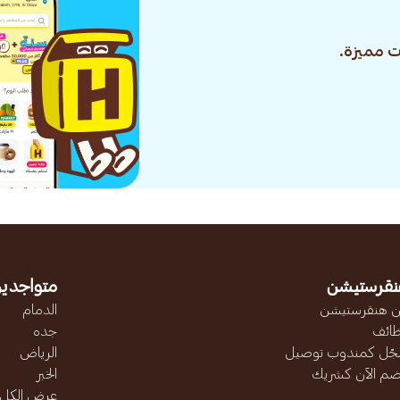
 مميزة.
نقرستيشن
متواجدين
 هنقرستيشن
الدمام
ائف
جده
ّل كمندوب توصيل
الرياض
ضم الآن كشريك
الخبر
عرض الكل..