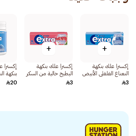
+
+
إكسترا علك بنكهة
إكسترا علك بنكهة
إكسترا ع
النعناع الفلفلي الأبيض
البطيخ خالية من السكر
بنكهة الن
خالي من السكر 10قطع
10قطع
خالي من 
20
3
3
60قطعة