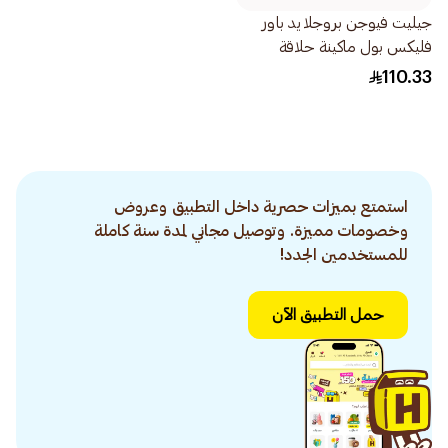
جيليت فيوجن بروجلايد باور
فليكس بول ماكينة حلاقة
للرجال 1قطعة
110.33
استمتع بميزات حصرية داخل التطبيق وعروض
وخصومات مميزة. وتوصيل مجاني لمدة سنة كاملة
للمستخدمين الجدد!
حمل التطبيق الآن