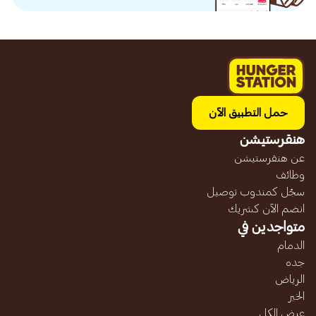
حمل التطبيق الآن
هنقرستيشن
عن هنقرستيشن
وظائف
سجّل كمندوب توصيل
انضم الآن كشريك
متواجدين في
الدمام
جده
الرياض
الخبر
عرض الكل...