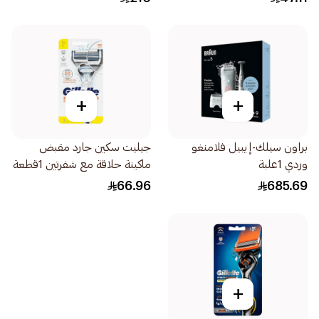
+
+
براون سيلك-إيبيل فلامنغو
جيليت سكين جارد مقبض
وردي 1علبة
ماكينة حلاقة مع شفرتين 1قطعة
66.96
685.69
+